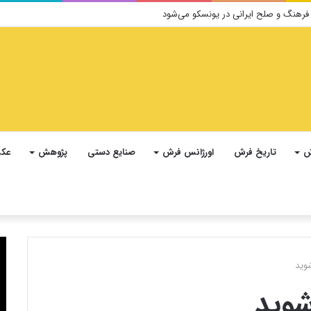
ش
تاریخ فرش
اورژانس فرش
صنایع دستی
پژوهش
عکس
شوید
شوید