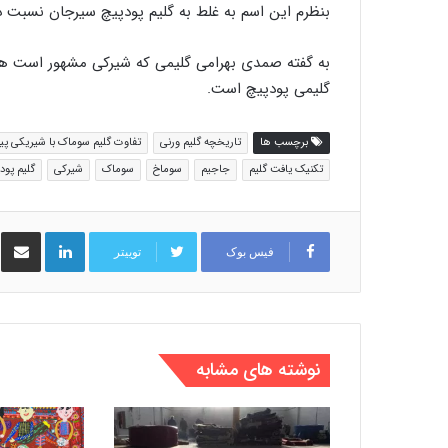
بنظرم این اسم به غلط به گلیم پودپیچ سیرجان نسبت دا
به گفته صمدی بهرامی گلیمی که شیرکی مشهور است هما
گلیمی پودپیچ است.
برچسب ها
تاریخچه گلیم ورنی
تفاوت گلیم سوماک با شیریکی پی
تکنیک یافت گلیم
جاجیم
سوماخ
سوماک
شیرکی
گلیم پود
لینکدین
اشت
فیس بوک
توییتر
نوشته های مشابه