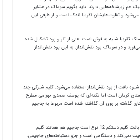
پ
ک‌های مختلف بافت شناسایی کرده‌ام که این 12 سبک هم زیرشاخه‌هایی دارند. باید بگویم سوماک در عشایر
ن
می‌شود و تفاوت‌هایشان تقریبا اندک است و از طرفی این
ی
ا
ز
ب
وماک تقریبا شبیه به فرش است یعنی از تار و پود تشکیل شده
ن
‌آورد و در سوماک پود نقش‌انداز. به این پود نقش‌انداز
ی
ا
د
ر
س
ا
یوه بافت از پود نقش‌انداز استفاده می‌شود. گلیم شیرکی چند
م
ع
ستان کرمان است اما نکته‌ای که یوسف صمدی بهرامی مطرح
ر
های گذشته بر روی آن گذاشته شده است مربوط به جاجیم
ب‌
ز
ا
وی در این باره عنوان می‌کند: «همانطور که تکنیک‌های بافت گلیم دستکم 12 نوع است جاجیم هم همانند گلیم
د
ه
عیت نمی‌کند و دستگاهی است و جزو دستبافته‌های جاجیمی.