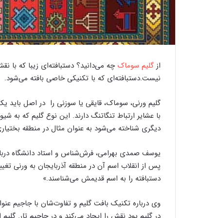
خ
و
ر
از
گلیم سوماک
چه می‌دانید؟ دستبافته‌ای زیبا که با 
ج
نیست.دستبافته‌ای که با تکنیکی خاصی بافته می‌شود.
ی
ن‌
ب
گلیم ورنی، سوماک، قایقی یا سوزنی را در اصل باید ی
ا
با عشایر ارتباط تنگاتنگ دارند. این نوع گلیم که به ش
ف
20 سپتامبر 2020
26 دسامبر 2023
دیگری شناخته می‌شود به عنوان مثال در منطقه بختیاری
گذری بر کارگاه ‌های قالیبافی اردکان
خورجین‌ بافی به رو
ی
ب
ه
یوسف صمدی بهرامی، فرش‌شناس و استاد دانشگاه دربار
ر
پس از انقلاب اسم آن در منطقه آذربایجان به ورنی تغی
و
دستبافته را به اسم قدیمش می‌شناسند.»
ا
ی
ت
وی درباره تکنیک بافت گلیم‌ و تفاوت‌شان با جاجیم‌ عنو
ت