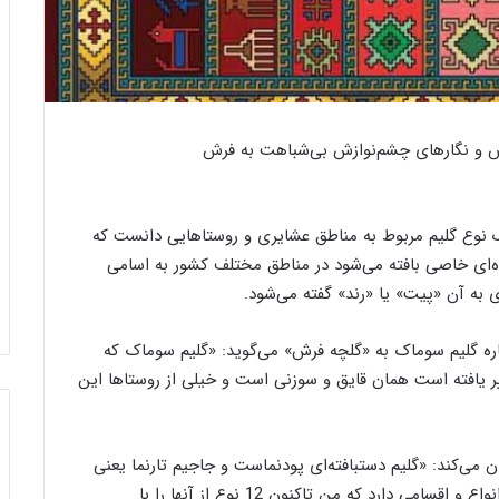
ب
ا
ز
نقش و نگارهای چشم‌نوازش بی‌شباهت به فرش
د
ی
د
د
ک نوع گلیم مربوط به مناطق عشایری و روستاهایی دانست که
ی
31 جولای 2021
یوه‌ای خاصی بافته می‌شود در مناطق مختلف کشور به اسامی
بازدید دیپلمات‌های ژاپنی از بنیاد رسام
پ
 به آن «پیت» یا «رند» گفته می‌شود.
ایت تصویر
عرب‌ زاده
ل
م
ا
ه گلیم سوماک به «گلچه فرش» می‌گوید: «گلیم سوماک که
ت‌
یر یافته است همان قایق و سوزنی است و خیلی از روستاها این
ه
ا
ی
ژ
ان می‌کند: «گلیم دستبافته‌ای پودنماست و جاجیم تارنما یعنی
ا
در گلیم پود نقش را ایجاد می‌کند و در جاجیم تار. گلیم انواع و اقسامی دارد که من تاکنون 12 نوع از آنها را با