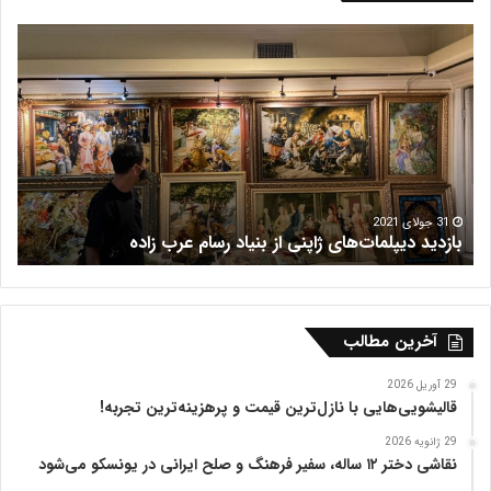
ف
ب
ر
ا
ش
ز
ه
ا
ر
ر
ی
ف
س
ر
ش
م
16 جولای 2021
فرش هریس
ب
ظ
ف
ر
ی
ه
آخرین مطالب
ت
ب
29 آوریل 2026
ر
قالیشویی‌هایی با نازل‌ترین قیمت و پرهزینه‌ترین تجربه!
ی
29 ژانویه 2026
ز
نقاشی دختر ۱۲ ساله، سفیر فرهنگ و صلح ایرانی در یونسکو می‌شود