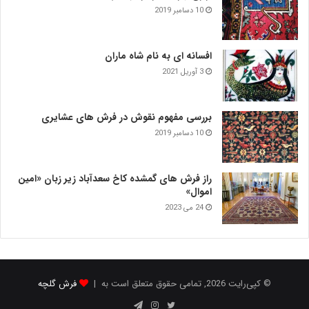
10 دسامبر 2019
افسانه ای به نام شاه ماران
3 آوریل 2021
بررسی مفهوم نقوش در فرش‌ های عشایری
10 دسامبر 2019
راز فرش های گمشده کاخ سعدآباد زیر زبان «امین
اموال»
24 می 2023
© کپی‌رایت 2026, تمامی حقوق متعلق است به |
فرش گلچه
توییتر
اینستاگرام
تلگرام