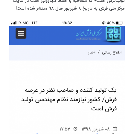
تولید
فرش
است
»
که
مصاحبه
با
استاد
مهدی‌ئی
است
در
سایت
مرکز
ملی
فرش
به
تاریخ
۸
شهریور
سال
۹۸
منتشر
شده
است
!