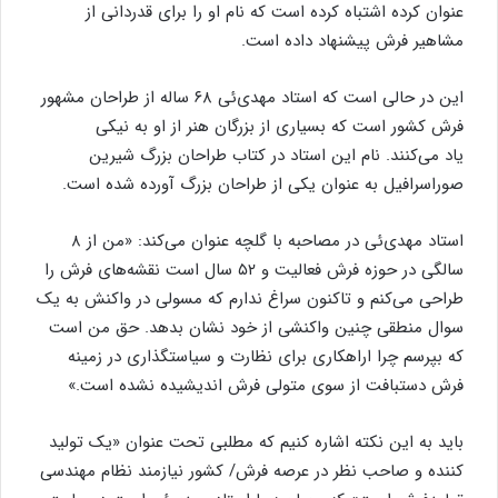
عنوان
کرده
اشتباه
کرده
است
که
نام
او
را
برای
قدردانی
از
مشاهیر
فرش
پیشنهاد
داده
است
.
این
در
حالی
است
که
استاد
مهدی‌ئی
۶۸
ساله
از
طراحان
مشهور
فرش
کشور
است
که
بسیاری
از
بزرگان
هنر
از
او
به
نیکی
یاد
می‌کنند
.
نام
این
استاد
در
کتاب
طراحان
بزرگ
شیرین
صوراسرافیل
به
عنوان
یکی
از
طراحان
بزرگ
آورده
شده
است
.
استاد
مهدی‌ئی
در
مصاحبه
با
گلچه
عنوان
می‌کند
: «
من
از
۸
سالگی
در
حوزه
فرش
فعالیت
و
۵۲
سال
است
نقشه‌های
فرش
را
طراحی
می‌کنم
و
تاکنون
سراغ
ندارم
که
مسولی
در
واکنش
به
یک
سوال
منطقی
چنین
واکنشی
از
خود
نشان
بدهد
.
حق
من
است
که
بپرسم
چرا ا
راهکاری
برای
نظارت
و
سیاستگذاری
در
زمینه
فرش
دستبافت
از
سوی
متولی
فرش
اندیشیده
نشده
است
.»
باید
به
این
نکته
اشاره
کنیم
که
مطلبی
تحت
عنوان
«
یک
تولید
کننده
و
صاحب
نظر
در
عرصه
فرش
/
کشور
نیازمند
نظام
مهندسی