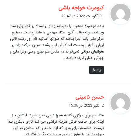
گ
کیومرث خواجه باشی
ف
31 آگوست 2022 در 23:47
ت
بنده موضوع توهین را نمیدانم وسوال استاد بزرگوار وارجمند
:
وپیشکسوت جناب آقای استاد مهدیی را فلذا ریاست محترم
مرکز ملی باید اینرا بدانند که عنوانها اساتید نام آور رشته قالی
ایران را بازار ودست اندرکاران این رشته تعیین میکند ولاغیر
عنوانهای دولتی نمی‌تواند در مقابل عنوانهای وملی وفرا ملی و
جهانی چنان ارزنده باشد .
پاسخ
گ
حسن نامینی
ف
2 اکتبر 2022 در 15:06
ت
متاسفم برای مرکزی که به هیچ دردی نمی خورد. ایشان جز
:
اینکه برای جامعه فرش هزینه تراشی می کند کاری دیگری بلد
نیست. متاسفم برای وزیر که این خانم را که سوادی در این
حوزه ندارند را هنوز در این مسولیت نگه داشته اند.