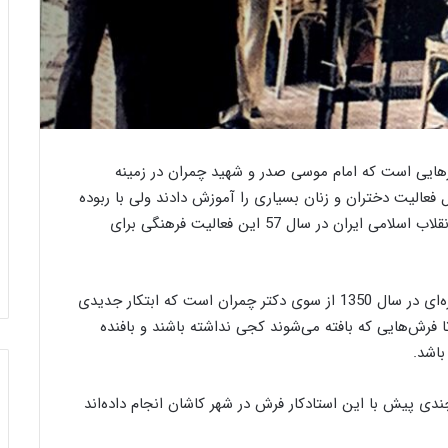
ب
ا
ز
د
ی
رهایی است که امام موسی صدر و شهید چمران در زمینه
د
 هنر انجام داده‌اند. این کارگاه‌ها در طول 7 سال فعالیت دختران و زنان بسیاری را آموزش دادند ولی با ربوده
د
شدن امام موسی صدر و جنگ داخلی لبنان و از سویی انقلاب اسلامی ایران در سال 57 این فعالیت فرهنگی برای
ی
31 جولای 2021
بازدید دیپلمات‌های ژاپنی از بنیاد رسام
پ
ایت تصویر
عرب‌ زاده
ل
م
نکته‌ای که مغفول مانده طراحی دارهای فلزی پیچ و مهره‌ای در سال 1350 از سوی دکتر چمران است که ابتکار جدیدی
ا
 فرش‌هایی که بافته می‌شوند کجی نداشته باشند و بافنده
ت‌
باشد.
ه
ا
ی
 پیش با این استادکار فرش در شهر کاشان انجام داده‌اند
ژ
ا