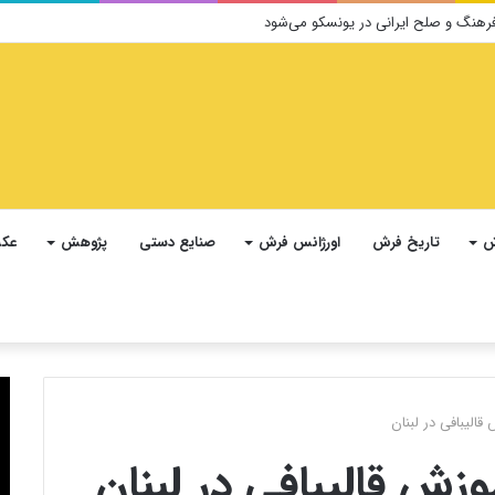
ش
تاریخ فرش
اورژانس فرش
صنایع دستی
پژوهش
عکس
الیبافی در لبنان
زش قالیبافی در لبنان