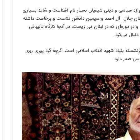
پ
ن
زه سیاسی و دینی شیعیان بسیار نام آشناست و شاید بسیاری
ی
روانان جلال آل احمد و سیمین دانشور نشست و برخاست داشته
ا
در دوره‌ای که در لبنان می زیست، در آنجا کارگاه قالیبافی
ز
دنبال می‌کرد.
ب
ن
ی
ان زاده شده است بازنشسته بنیاد شهید انقلاب اسلامی است. گرچه گرد پیری روی
ا
سی صدر دارد.
د
ر
س
ا
م
ع
ر
ب‌
ز
ا
د
ه