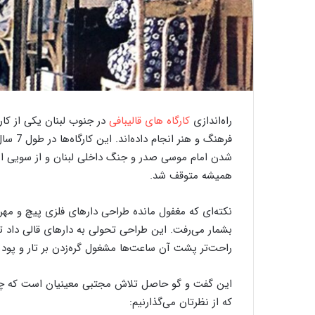
خ
و
ر
ج
ی
راه‌اندازی
کارگاه های قالیبافی
در جنوب لبنان یکی از کا
ن‌
فرهنگ و
ب
ا
ف
همیشه متوقف شد.
20 سپتامبر 2020
26 دسامبر 2023
گذری بر کارگاه ‌های قالیبافی اردکان
خورجین‌ بافی به رو
ی
ب
ه
بشمار می‌رفت. این طراحی تحولی به دارهای قالی داد تا
ر
راحت‌تر پشت آن ساعت‌ها مشغول گره‌زدن بر تار و پود 
و
ا
ی
این گفت و گو حاصل تلاش مجتبی معینیان است که چندی
ت
که از نظرتان می‌گذارنیم:
ت