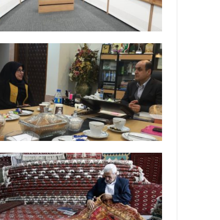
ل
ی
ب
ا
ف
ی
ا
ر
د
ک
ا
ن