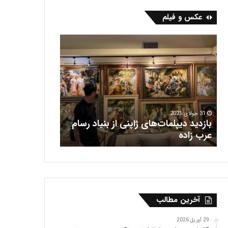
عکس و فیلم
ب
ف
ا
ر
ز
ش
د
ه
ی
ر
د
ی
د
س
ی
31 جولای 2021
بازدید دیپلمات‌های ژاپنی از بنیاد رسام
پ
16 جولای 2021
عرب‌ زاده
فرش هریس
ل
م
ا
ت‌
ه
ا
آخرین مطالب
ی
ژ
ا
29 آوریل 2026