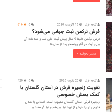
خ
و
گلچه فرش
16 آگوست 2020
0
616
ر
فرش ترکمن ثبت جهانی می‌شود؟
ج
فرش ترکمن دقیقا 9 سال پیش ثبت ملی شد و مقدمات آن
ی
برای ثبت در آثار یونسکو بعد از سال‌ها…
ن‌
ب
بیشتر بخوانید »
ا
ف
26 دسامبر 2023
 قالیبافی اردکان
خورجین‌ بافی به روایت تصویر
ی
ب
ه
گلچه فرش
25 ژانویه 2020
0
420
ر
تقویت زنجیره فرش در استان گلستان با
و
ا
کمک بخش خصوصی
ی
زنجیره فرش استان گلستان معیوب است. استانی با تمدن
ت
قدیمی تولید فرش از نبود نخ ابریشم و نخ گوسفند و…
ت