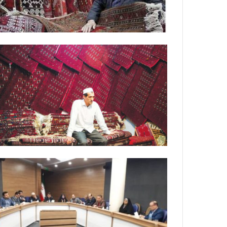
گ
ذ
ر
ی
ب
ر
ک
ا
ر
20 سپتامبر 2020
گذری بر کارگاه ‌های
گ
ا
ه
ه
ا
ی
ق
ا