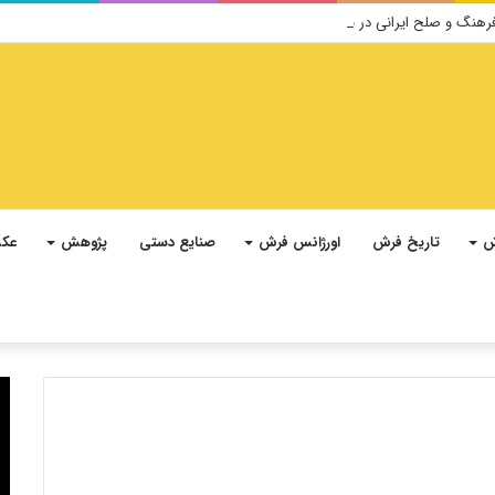
ش
تاریخ فرش
اورژانس فرش
صنایع دستی
پژوهش
عکس