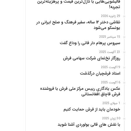
قالیشویی‌هایی با نازل‌ترین قیمت و پرهزینه‌ترین
پ
تجربه!
ن
ی
29 ژانویه 2026
ا
نقاشی دختر ۱۲ ساله، سفیر فرهنگ و صلح ایرانی در
ز
یونسکو می‌شود
ب
15 سپتامبر 2025
ن
سیروس پرهام دار فانی را وداع گفت
ی
ا
23 آگوست 2025
د
روزگار نخ‌نمای شرکت سهامی فرش
ر
9 آگوست 2025
س
استاد فرشچیان درگذشت
ا
م
6 آگوست 2025
ع
عکس یادگاری رییس مرکز ملی فرش با فروشنده
فرش قاچاق افغانستانی
ر
ب‌
1 جولای 2025
ز
خودمان باید از فرش حمایت کنیم
ا
د
30 ژوئن 2025
با نقش های قالی بولوردی آشنا شوید
ه