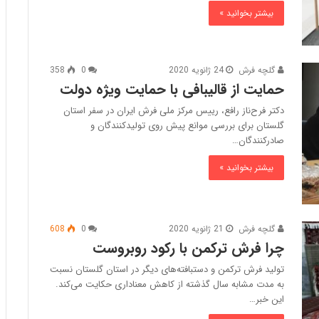
ص
بیشتر بخوانید »
و
ی
ر
گلچه فرش
24 ژانویه 2020
0
358
حمایت از قالیبافی با حمایت ویژه دولت
دکتر فرح‌ناز رافع، رییس مرکز ملی فرش ایران در سفر استان
گلستان برای بررسی موانع پیش روی تولیدکنندگان و
صادرکنندگان…
بیشتر بخوانید »
گلچه فرش
21 ژانویه 2020
0
608
چرا فرش ترکمن با رکود روبروست
تولید فرش ترکمن و دستبافته‌های دیگر در استان گلستان نسبت
به مدت مشابه سال گذشته از کاهش معناداری حکایت می‌کند.
این خبر…