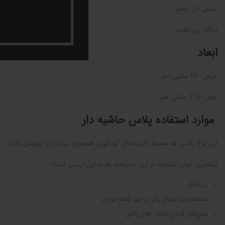
جنس تار: پشم
تراکم: ریز بافت
ابعاد
عرض: 65 سانتی ‌متر
طول: 179 سانتی ‌متر
موارد استفاده پلاس حاشیه دار
این نوع پلاس ها معمولا کاربردهای گوناگونی همچون زیرانداز و کفپوش دارند.
بیشترین موارد استفاده از این دستبافته ها به این ترتیب است:
زیرانداز
استفاده به عنوان رانر در میز ناهارخوری
مفروش کردن تخت های باغی