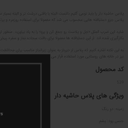
پلاس حاشیه دار را باید نوعی گلیم دانست البته با بافتی درشت تر و البته بسیار 
پلاس جزو دستبافته هایی محسوب می شد که معمولا برای استفاده روزمره و پرتر
شاید این ضرب المثل «جل و پلاست رو جمع کن و برو» را به یاد بیاورید. منظور از
بکارگیری شده اند. از این دستبافته ها معمولا برای بافت سجاده نماز و سفره پي
به این نکته اشاره کنیم که پلاس از دیرباز به عنوان زیرانداز مناسب برای محا
نیز در خانه های روستایی مورد استفاده قرار می گیرد.
کد محصول
539
ویژگی‌ های پلاس حاشیه دار
زمینه: دو رنگ
rs
جنس پود: پشم