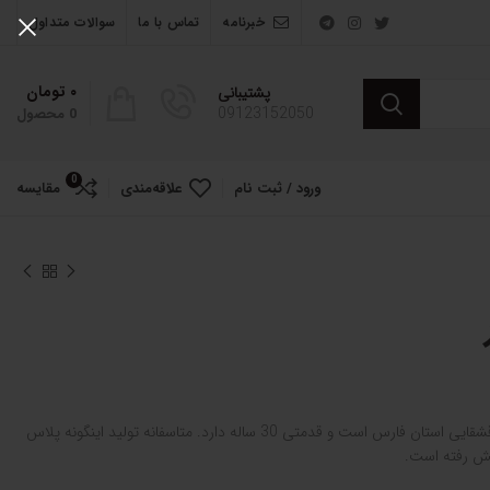
خبرنامه
تماس با ما
سوالات متداول
۰
تومان
پشتیبانی
09123152050
0
محصول
0
ورود / ثبت نام
علاقه‌مندی
مقایسه
پلاس حاشیه دار حاصل هنرمندی ایل قشقایی استان فارس است و قدمتی 30 ساله دارد. متاسفانه تولید اینگونه پلاس
هش رفته است.