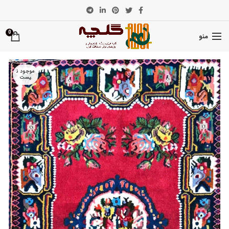
0
منو
موجود ن
یست