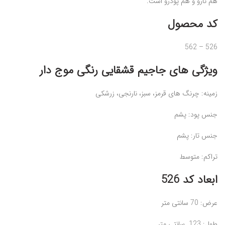
هم تارو و هم پودرو است.
کد محصول
526 – 562
ویژگی‌ های جاجیم قشقایی رنگی موج دار
زمینه: چرنگ های قرمز، سبز، نارنجی، زرشکی
جنس پود: پشم
جنس تار: پشم
تراکم: متوسط
ابعاد کد 526
عرض: 70 سانتی ‌متر
طول: 123 سانتی ‌متر