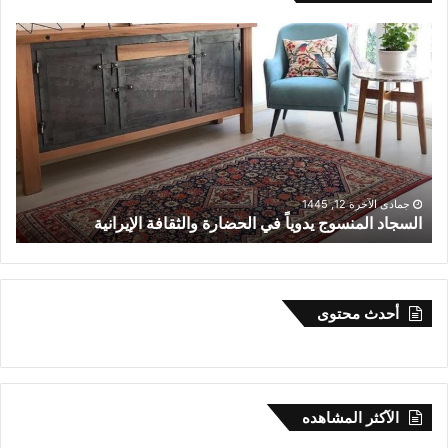
ل
ق
ا
ء
م
ع
ن
م
ط
جمادى الأولى 25, 1445
لقاء مع نمط ” زهرة الفرنج” (گل فرنگ) في السجاد الإيراني
”
ز
ه
ر
ة
أحدث محتوى
ا
ل
ف
ر
ن
الآکثر المشاهده
ج