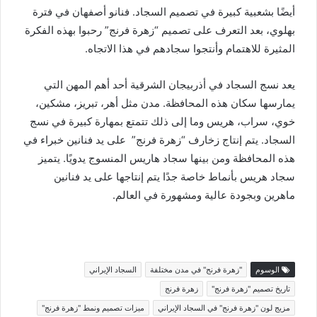
أيضًا بشعبية كبيرة في تصميم السجاد. فنانو أصفهان في فترة
بهلوي، بعد التعرف على تصميم “زهرة فرنج” رحبوا بهذه الفكرة
المثيرة للاهتمام وأنتجوا سجادهم في هذا الاتجاه.
يعد نسج السجاد في أذربيجان الشرقية أحد أهم المهن التي
يمارسها سكان هذه المحافظة. مدن مثل أهر، تبريز، مشكين،
خوي، سراب، هريس وما إلى ذلك تتمتع بمهارة كبيرة في نسج
السجاد. يتم إنتاج زخارف “زهرة فرنج” على يد فنانين خبراء في
هذه المحافظة ومن بينها سجاد هاريس المنسوج يدويًا. يتميز
سجاد هريس بأنماط خاصة جدًا يتم إنتاجها على يد فنانين
ماهرين وبجودة عالية ومشهورة في العالم.
الوسوم
"زهرة فرنج" في مدن مختلفة
السجاد الإيراني
تاريخ تصميم "زهرة فرنج"
زهرة فرنج
مزيج لون "زهرة فرنج" في السجاد الإيراني
ميزات تصميم ونمط "زهرة فرنج"