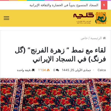
لقاء مع نمط ” زهرة الفرنج” (گل فرنگ) في السجاد الإيراني
الق
الرئيسية
/
خاص
لقاء مع نمط ” زهرة الفرنج” (گل
فرنگ) في السجاد الإيراني
Calca
جمادى الأولى 25, 1445
0
1٬194
دقيقة واحدة