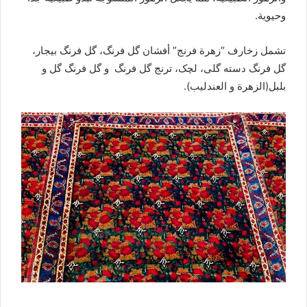
وحيوية.
تشمل زخارف “زهرة فرنج” أفشان گل فرنگ، گل فرنگ بیجار،
گل فرنگ دسته گلی، لچک، ترنج گل فرنگ و گل فرنگ گل و
بلبل(الزهرة و العندلیب).