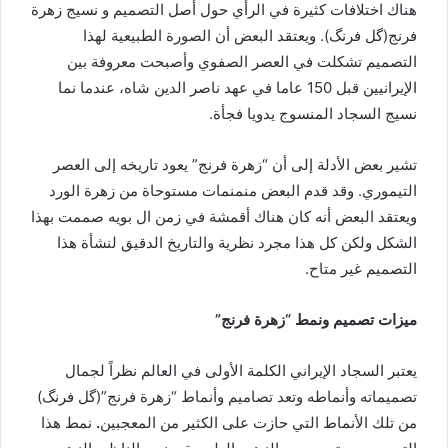
هناك اختلافات كثيرة في الرأي حول أصل التصمیم و نسیج زهرة
فرنج(گل فرنگ). ويعتقد البعض أن الصورة الطبيعية لهذا
التصميم تشكلت في العصر الصفوي وأصبحت معروفة بين
الإيرانيين قبل 150 عاما في عهد ناصر الدين شاه، عندما نما
نسيج السجاد المنسوج يدويا فجأة.
تشير بعض الأدلة إلى أن “زهرة فرنج” يعود تاريخه إلى العصر
التيموري. وقد قدم البعض منمنمات مستوحاة من زهرة الورد
ويعتقد البعض أنه كان هناك أقمشة في زمن ال بويه صممت بهذا
الشكل ولكن كل هذا مجرد نظرية والتاريخ الدقيق لنشأة هذا
التصميم غير متاح.
ميزات تصميم ونمط
“زهرة فرنج”
يعتبر السجاد الإيراني الكلمة الأولى في العالم نظراً لجمال
تصميماته وأنماطه وتعد تصاميم وأنماط “زهرة فرنج”(گل فرنگ)
من تلك الأنماط التي حازت على الكثير من المعجبين
.
نمط هذا