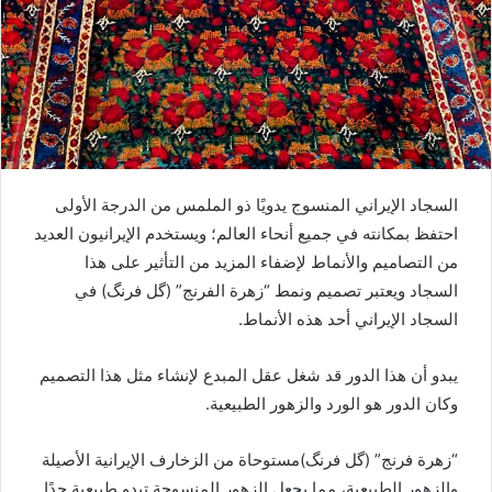
السجاد الإيراني المنسوج يدويًا ذو الملمس من الدرجة الأولى
احتفظ بمكانته في جميع أنحاء العالم؛ ويستخدم الإيرانيون العديد
من التصاميم والأنماط لإضفاء المزيد من التأثير على هذا
السجاد ويعتبر تصميم ونمط “زهرة الفرنج” (گل فرنگ) في
السجاد الإيراني أحد هذه الأنماط.
يبدو أن هذا الدور قد شغل عقل المبدع لإنشاء مثل هذا التصميم
وكان الدور هو الورد والزهور الطبيعية.
“زهرة فرنج” (گل فرنگ)مستوحاة من الزخارف الإيرانية الأصيلة
والزهور الطبيعية، مما يجعل الزهور المنسوجة تبدو طبيعية جدًا