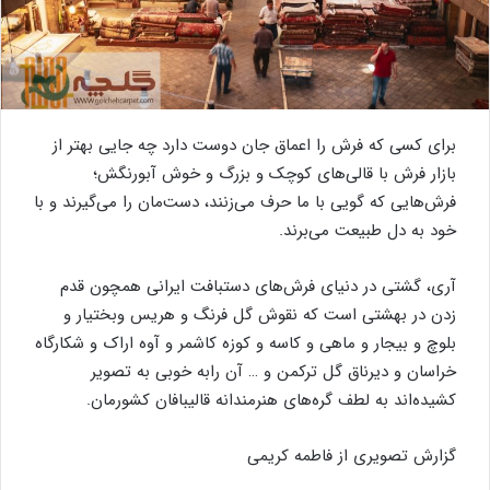
برای
کسی
که
فرش
را
اعماق
جان
دوست
دارد
چه
جایی
بهتر
از
بازار
فرش
با
قالی‌های
کوچک
و‌
بزرگ
و
خوش
آب
و‌رنگش؛
فرش‌هایی
که
گویی
با
ما
حرف
می‌زنند،
دست‌مان
را
می‌گیرند
و
با
خود
به
دل
طبیعت
می‌برند
.
آری،
گشتی
در
دنیای
فرش‌های
دستبافت
ایرانی
همچون
قدم
زدن
در
بهشتی
است
که
نقوش
گل
فرنگ
و
هریس
و
بختیار
و
بلوچ
و
بیجار
و
ماهی
و
کاسه
و
کوزه
کاشمر
و
آوه
اراک
و
شکارگاه
خراسان
و
دیرناق
گل
ترکمن
و
…
آن
را
به
خوبی
به
تصویر
کشیده‌اند
به
لطف
گره‌های
هنرمندانه
قالیبافان
کشورمان
.
گزارش تصویری از فاطمه کریمی