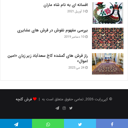
افسانه ای به نام شاه ماران
3 آوریل 2021
بررسی مفهوم نقوش در فرش‌ های عشایری
10 دسامبر 2019
راز فرش های گمشده کاخ سعدآباد زیر زبان «امین
اموال»
24 می 2023
© کپی‌رایت 2026, تمامی حقوق متعلق است به |
فرش گلچه
توییتر
اینستاگرام
تلگرام