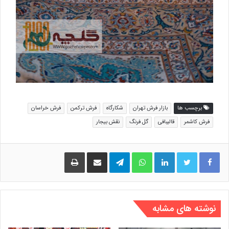
برچسب ها
بازار فرش تهران
شکارگاه
فرش ترکمن
فرش خراسان
فرش کاشمر
قالیبافی
گل فرنگ
نقش بیجار
لینکدین
واتس آپ
تلگرام
اشتراک گذاری از طریق ایمیل
چاپ
نوشته های مشابه