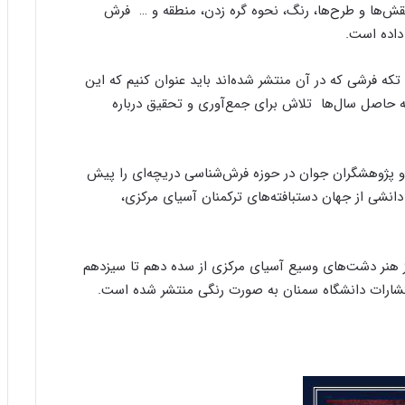
ص
پ
قش‌ها و طرح‌ها، رنگ، نحوه گره زدن، منطقه و … فرش‌
و
ن
 داده است.
ی
ی
ر
ا
168 قطعه فرش و جوال و تکه فرشی که در آن منتشر شده‌اند باید عنوان کنیم که این
ز
ب
ه حاصل سال‌ها تلاش برای جمع‌آوری و تحقیق درباره
ن
ی
ا
و پژوهشگران جوان در حوزه فرش‌شناسی دریچه‌ای را پیش
د
 دانشی از جهان دستبافته‌های ترکمنان آسیای مرکزی،
ر
س
ا
م
ز هنر دشت‌های وسیع آسیای مرکزی از سده دهم تا سیزدهم
ع
ر
ب‌
ز
ا
د
ه