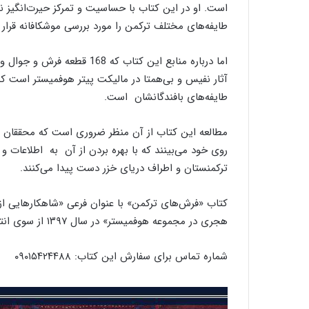
ل
است. او در این کتاب با حساسیت و تمرکز حیرت‌انگیز ن
ی
طایفه‌های مختلف ترکمن را مورد بررسی موشکافانه قرار
ب
ا
اما درباره منابع این کتاب که 
ف
ی
آثار نفیس و بی‌همتا در مالیکت پیتر هوفمیستر است ک
ا
طایفه‌های بافندگانشان است.
ر
د
مطالعه این کتاب از آن منظر ضروری است که محققان 
ک
روی خود می‌بینند که با بهره بردن از آن به اطلاعات و
ا
ن
ترکمنستان و اطراف دریای خزر دست پیدا می‌کنند.
کتاب «فرش‌های ترکمن» با عنوان فرعی «شاهکارهایی ا
هجری در مجموعه هوفمیستر» در سال ۱۳۹۷ از سوی انتشارات دانشگاه سمنان به صورت رنگی منتشر شده است.
شماره تماس برای سفارش این کتاب: ۰۹۰۱۵۴۲۴۴۸۸