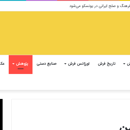
ش
تاریخ فرش
اورژانس فرش
صنایع دستی
پژوهش
عکس
ن