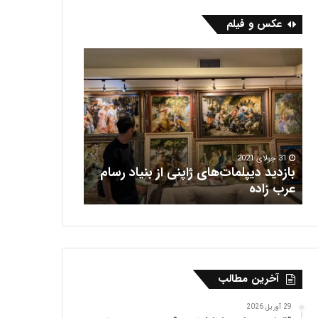
عکس و فیلم
ف
ر
ش
ه
ر
ی
س
31 جولای 2021
بازدید دیپلمات‌های ژاپنی از بنیاد رسام
16 جولای 2021
عرب‌ زاده
فرش هریس
آخرین مطالب
29 آوریل 2026