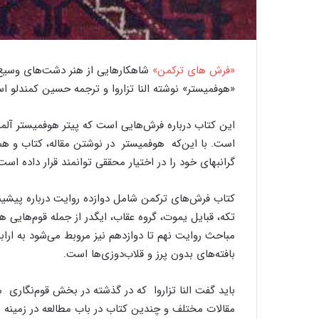
گ
«فرش‌ های ترکمن»
شاهکارهایی از هنر دشت‌های وسیع
ذ
ر
«هوفمیستر» نوشته النا تزاروا و ترجمه حسین کمندلو ا
ی
ب
این کتاب درباره فرش‌هایی است که پیتر هوفمیستر آلم
ر
است. با این‌که هوفمیستر در نوشتن مقاله، کتاب و ه
ک
ا
گرانبهای خود را در اختیار محققی توانمند قرار داده اس
ر
20 سپتامبر 2020
گذری بر کارگاه ‌های قال
گ
کتاب فرش‌های ترکمن شامل دوازده روایت درباره پیشین
ا
ه
مباحث روایت نهم تا دوازدهم نیز مروبط می‌شود به ارابه
ه
بافته‌های بدون پرز و قلاب‌دوزی‌ها است.
ا
ی
باید گفت النا تزاروا که در گذشته در بخش قوم‌نگاری 
ق
مقالات مختلف و چندین کتاب در باب مطالعه در زمینه ط
ا