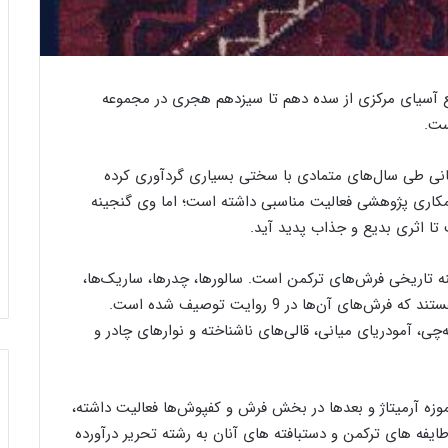
خ
ب
 آسیای مرکزی از سده دهم تا سیزدهم هجری در مجموعه
و
ا
ر
ز
ست.
ج
د
ی
ی
انی طی سال‌های متمادی با سختی بسیاری گردآوری ‌کرده
ن‌
د
مکاری پژوهشی فعالیت مناسبی داشته است؛ اما وی گنجینه
ب
د
ا
ی
ت تا اثری بدیع و جذاب پدید آید.
ف
پ
26 دسامبر 2023
یبافی اردکان
خورجین‌ بافی به روایت تصویر
ی
ل
ه تاریخی فرش‌های ترکمن است. سالورها، چدرها، ساریک‌ها،
ب
م
تکه، قبایل یموت، گروه عقاب، ایگدر از جمله قوم‌هایی هستند که فرش‌های آن‌ها در 9 روایت توصیف شده است.
ه
ا
‌چی، آمودریای میانی، قالی‌های ناشناخته و نوارهای چادر و
ر
ت‌
و
ه
ا
ا
ی
ی
موزه آرمیتاژ و بعدها در بخش فرش و کفپوش‌ها فعالیت داشته،
ت
ژ
ایفه های ترکمن و دستبافته های آنان به رشته تحریر درآورده
ت
ا