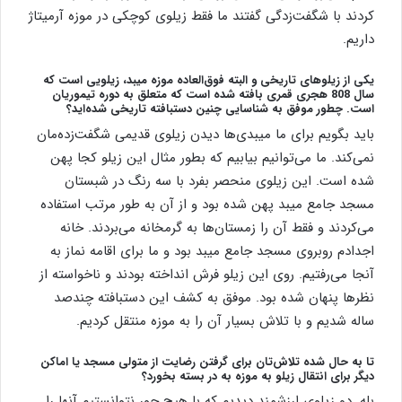
کردند با شگفت‌زدگی ‌گفتند ما فقط زیلوی کوچکی در موزه آرمیتاژ
داریم.
یکی از زیلوهای تاریخی و البته فوق‌العاده موزه میبد، زیلویی است که
سال 808 هجری قمری بافته شده است که متعلق به دوره تیموریان
است. چطور موفق به شناسایی چنین دستبافته تاریخی شده‌اید؟
باید بگویم برای ما میبدی‌ها دیدن زیلوی قدیمی شگفت‌زده‌مان
نمی‌کند. ما می‌توانیم بیابیم که بطور مثال این زیلو کجا پهن
شده است. این زیلوی منحصر بفرد با سه رنگ در شبستان
مسجد جامع میبد پهن شده بود و از آن به طور مرتب استفاده
می‌کردند و فقط آن را زمستان‌ها به گرمخانه می‌بردند. خانه
اجدادم روبروی مسجد جامع میبد بود و ما برای اقامه نماز به
آنجا می‌رفتیم. روی این زیلو فرش انداخته بودند و ناخواسته از
نظرها پنهان شده بود. موفق به کشف این دستبافته چندصد
ساله شدیم و با تلاش بسیار آن را به موزه منتقل کردیم.
تا به حال شده تلاش‌تان برای گرفتن رضایت از متولی مسجد یا اماکن
دیگر برای انتقال زیلو به موزه به در بسته بخورد؟
بله. دو زیلوی ارزشمند دیدیم که با هیچ جور نتوانستیم آنها را