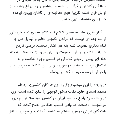
سفالگری کاشان و گرگان و ساوه و نیشابور و ری رواج یافته و از
اوایل قرن ششم تقریبا هیچ سفالینه‌ای از کاشان بیرون نیامده
که از این نقشمایه تهی باشد.
در آثار هنری هند سده‌های ششم تا هشتم هجری نه همان اثری
از بته جقه‌ ای نیست که مراحل تکوینی تطور و تبدیل سرو یا
گیاه دیگری بصورت شبه بته هم آشکار نیست. بررسی تاریخ
شالبافی کشمیر نیز این حقیقت را عیان می‌سازد که نقشمایه بته
جقه‌ ای پیش از رونق شالبافی در کشمیر وجود نداشته و به
احتمال قریب به یقین مهاجران ایرانی این نقشمایه دیرین سال
را در اوایل سده نهم به کشمیر برده‌اند.
در رابطه با این موضوع یکی از پژوهندگان کشمیری به نام
محمد اسحاق خان، نکات درخور توجهی را بیان کرده است. وی
در رساله خود راجع به نفوذ ایران در کشمیر عهد سلاطین چنین
می‌نویسد: «صنعت شالبافی کشمیر هنگامی نضج گرفت که
بافندگان ایرانی در قرن هشتم به کشمیر آمدند.» و سپس به نقل