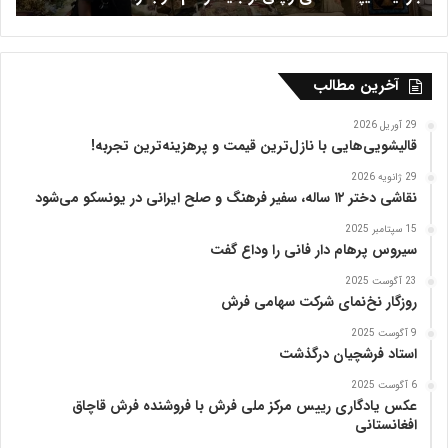
ف
ر
ی
ه
آخرین مطالب
ت
ب
29 آوریل 2026
ر
قالیشویی‌هایی با نازل‌ترین قیمت و پرهزینه‌ترین تجربه!
ی
29 ژانویه 2026
ز
نقاشی دختر ۱۲ ساله، سفیر فرهنگ و صلح ایرانی در یونسکو می‌شود
15 سپتامبر 2025
سیروس پرهام دار فانی را وداع گفت
23 آگوست 2025
روزگار نخ‌نمای شرکت سهامی فرش
9 آگوست 2025
استاد فرشچیان درگذشت
6 آگوست 2025
عکس یادگاری رییس مرکز ملی فرش با فروشنده فرش قاچاق
افغانستانی