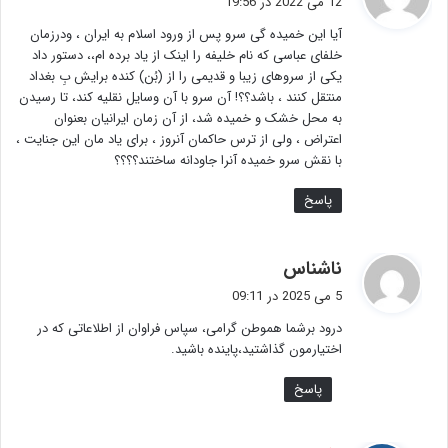
12 می 2022 در 19:56
ت
آیا این خمیده گی سرو پس از ورود اسلام به ایران ، ودرزمان
:
خلفای عباسی که نام خلیفه را اینک از یاد برده ام،، دستور داد
یکی از سروهای زیبا و قدیمی را از (بُن) کنده برایش بِ بغداد
منتقل کنند ، باشد؟؟! آن سرو با آن وسایل نقلیه کند، تا رسیدن
به محل خشک و خمیده شد، از آن زمان ایرانیان بعنوان
اعتراض ، ولی از ترس حاکمان آنروز ، برای یاد مان این جنایت ،
با نقش سرو خمیده آنرا جاودانه ساختند؟؟؟؟
پاسخ
گ
ناشناس
ف
5 می 2025 در 09:11
ت
درود برشما هموطن گرامی، سپاس فراوان از اطلاعاتی که در
:
اختیارمون گذاشتید،پاینده باشید.
پاسخ