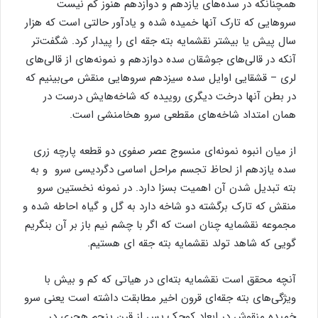
همچنانکه در سده‌های یازدهم و دوازدهم هنوز کم نیست
سروهایی که تارک آنها خمیده شده و یادآور حالتی است که هزار
سال پیش یا بیشتر نقشمایه بته‌ جقه ای را پیدار کرد. شگفت‌تر
آنکه در قالی‌های جوشقان سده دوازدهم و نمونه‌های از قالی‌های
لری – قشقایی اوایل سده سیزدهم سروهایی منقش می‌بینیم که
در بطن آنها درخت دیگری روییده که شاخه‌هایش درست در
همان امتداد شاخه‌های مقطعی سرو هخامنشی است.
از میان انبوه نمونه‌ای منسوج عصر صفوی دو قطعه پارچه زری
سده یازدهم از لحاظ تجسم مراحل اساسی دگردیسی سرو و به
بته تبدیل شدن آن اهمیت بسزا دارد. در نمونه نخستین سرو
منقش که تارک برگشته دو شاخه دارد به گل و گیاه احاطه شده و
مجموعه نقشمایه چنان است که اگر با چشم نیم باز بر آن بنگریم
گویی که شاهد تولد نقشمایه بته‌ جقه ای هستیم.
آنچه محقق است نقشمایه بته‌ای در هیاتی که کم و بیش با
ویژگی‌های بته جقه‌ای قرون اخیر مطابقت داشته است یعنی سرو
خمیده منقوش در ابعاد کوچک پس از قرن پنجم هجری در