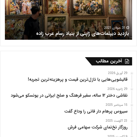
ر
ر
ی
ف
س
ر
ش
م
16 جولای 2021
فرش هریس
ب
ظ
ف
ر
ی
ه
آخرین مطالب
ت
ب
29 آوریل 2026
ر
قالیشویی‌هایی با نازل‌ترین قیمت و پرهزینه‌ترین تجربه!
ی
29 ژانویه 2026
ز
نقاشی دختر ۱۲ ساله، سفیر فرهنگ و صلح ایرانی در یونسکو می‌شود
15 سپتامبر 2025
سیروس پرهام دار فانی را وداع گفت
23 آگوست 2025
روزگار نخ‌نمای شرکت سهامی فرش
9 آگوست 2025