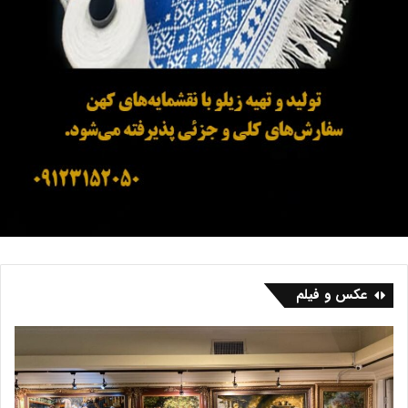
عکس و فیلم
ف
ب
ر
ا
ش
ز
ه
ا