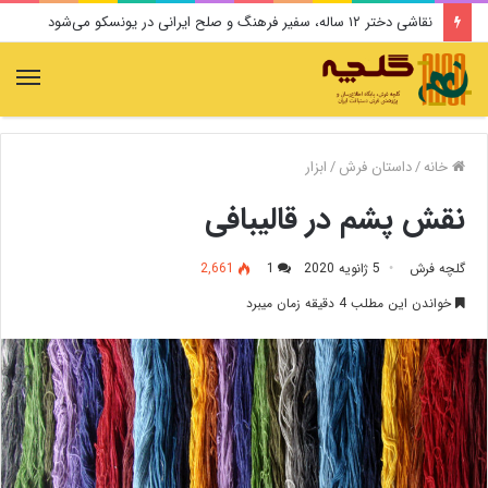
سیروس پرهام دار فانی را وداع گفت
منو
خانه
/
داستان فرش
/
ابزار
نقش پشم در قالیبافی
گلچه فرش
5 ژانویه 2020
1
2,661
خواندن این مطلب 4 دقیقه زمان میبرد