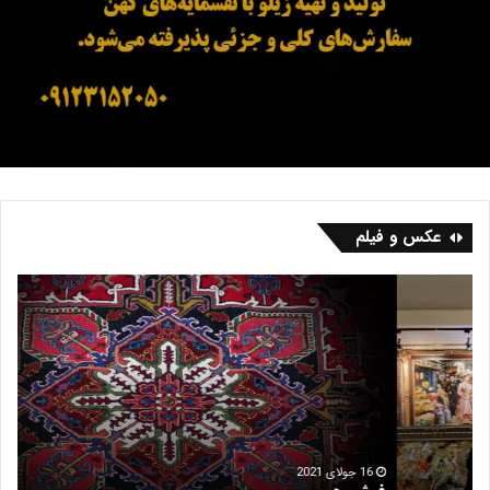
عکس و فیلم
ف
ب
ر
ا
ش
ز
ه
ا
ر
ر
ی
ف
س
ر
ش
م
16 جولای 2021