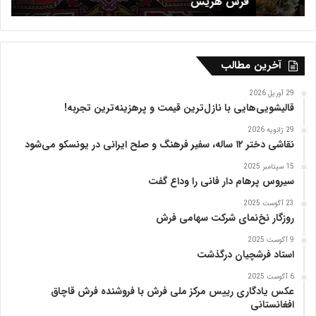
فرش هریس
ب
ظ
ف
ر
ی
ه
آخرین مطالب
ت
ب
29 آوریل 2026
ر
قالیشویی‌هایی با نازل‌ترین قیمت و پرهزینه‌ترین تجربه!
ی
29 ژانویه 2026
ز
نقاشی دختر ۱۲ ساله، سفیر فرهنگ و صلح ایرانی در یونسکو می‌شود
15 سپتامبر 2025
سیروس پرهام دار فانی را وداع گفت
23 آگوست 2025
روزگار نخ‌نمای شرکت سهامی فرش
9 آگوست 2025
استاد فرشچیان درگذشت
6 آگوست 2025
عکس یادگاری رییس مرکز ملی فرش با فروشنده فرش قاچاق
افغانستانی