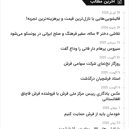
آخرین مطالب
ا
ی
29 آوریل 2026
ژ
قالیشویی‌هایی با نازل‌ترین قیمت و پرهزینه‌ترین تجربه!
ا
29 ژانویه 2026
پ
نقاشی دختر ۱۲ ساله، سفیر فرهنگ و صلح ایرانی در یونسکو می‌شود
ن
ی
15 سپتامبر 2025
ا
سیروس پرهام دار فانی را وداع گفت
ز
23 آگوست 2025
ب
روزگار نخ‌نمای شرکت سهامی فرش
ن
ی
9 آگوست 2025
ا
استاد فرشچیان درگذشت
د
6 آگوست 2025
ر
عکس یادگاری رییس مرکز ملی فرش با فروشنده فرش قاچاق
س
افغانستانی
ا
م
1 جولای 2025
خودمان باید از فرش حمایت کنیم
ع
ر
30 ژوئن 2025
ب‌
با نقش های قالی بولوردی آشنا شوید