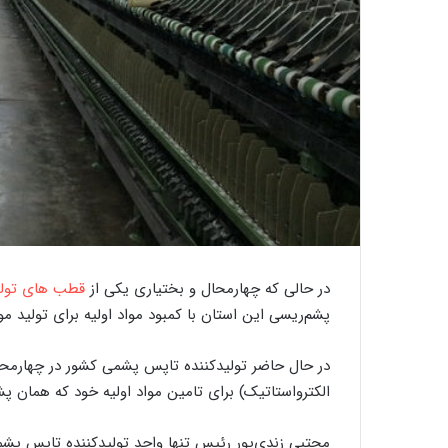
گ
ذ
ر
ی
ب
ر
ک
ا
ر
20 سپتامبر 2020
گذری بر کارگاه ‌های
گ
در حالی که چهارمحال و بختیاری یکی از
قطب های تولی
ا
ه
پشم‌ریسی این استان با کمبود مواد اولیه برای تولید م
ه
در حال حاضر تولیدکننده تاپس پشمی کشور در چهارمح
ا
الکترواستاتیک) برای تامین مواد اولیه خود که همان
ی
ق
ا
مجتبی زندی‌پور رئیس تنها واحد تولیدکننده تاپس پش