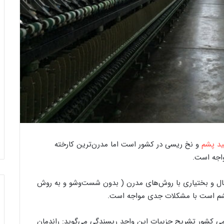
خ
و
ر
ج
ی
ن‌
ب
ا
ف
26 دسامبر 2023
 قالیبافی اردکان
خورجین‌ بافی به روایت تصویر
ی
د پشم
و نخ ریسی در کشور است اما مدرن‌ترین کارخته
ب
ه
واجه است.
ر
و
ال و بختیاری با روش‌های مدرن ( بدون شست‌وشو و به روش
ا
 پشم است با مشکلات جدی مواجه است.
ی
ت
ت
می کشور تشریح جزییات این واحد ریسندگی می‌گوید: راندمان