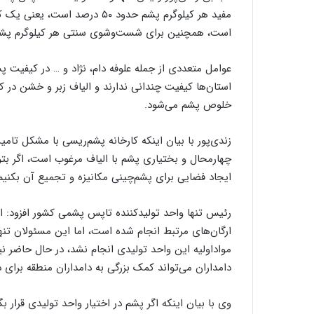
ل
مفید هر کیلوگرم پشم حدود ۵۰ د
ی
است، همچنین برای شست‌وشوی سنتی هر کیلوگرم پشم حداقل ۱۰ لیتر آب مور
ب
ا
ف
عوامل متعددی از جمله علوفه دام، نژاد و … در کیفیت پش
ی
استان‌ها کیفیت چندانی ندارند و الیاف زبر و خشن در 
ا
خلوص پشم می‌شود.
ر
د
ک
زندی‌پور با بیان اینکه کارخانه پشم‌ریسی با مشکل تامی
ا
چهارمحال و بختیاری پشم با الیاف مرغوب است، اگر بتوا
ن
ایجاد فضایی برای پشم‌چینی مکانیزه و تجمیع آن بکنی
ارگان‌های مرتبط انجام شده است، اما این مسئولان تنها
دامداران می‌تواند کمک بزرگی به دامداران منطقه برای د
وی با بیان اینکه اگر پشم در اختیار واحد تولیدی قرار ب