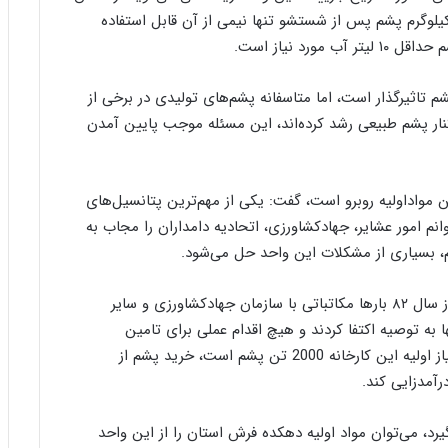
ص
رصد است، یعنی یک کیلوگرم پشم پس از شستشو تنها نیمی از آن قابل استفاده
و
د نیاز است.
ی
ر
م تاثیرگذار است، اما متاسفانه پشم‌های تولیدی در برخی از
کنار پشم طبیعی رشد کرده‌اند، این مسئله موجب پایین آمدن
ن مواداولیه روبرو است، گفت: یکی از مهم‌ترین پتانسیل‌های
نم امور عشایر، جهادکشاورزی، اتحادیه دامداران را مجاب به
م، بسیاری از مشکلات این واحد حل می‌شود.
رئیس تنها واحد تولیدکننده تاپس پشمی کشور افزود: از سال ۸۲ بارها مکاتباتی با سازمان جهادکشاورزی و سایر
 به توصیه اکتفا کردند و هیچ اقدام عملی برای تامین
مواداولیه این واحد تولیدی انجام نشد، در حال حاضر نیاز اولیه این کارخانه 2000 تن پشم است، خرید پشم از
رآمدزایی کند.
گیرد، می‌توان مواد اولیه دهکده فرش استان را از این واحد