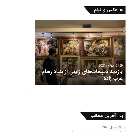
عکس و فیلم
ب
ف
ا
ر
ز
ش
د
ه
ی
ر
د
ی
د
س
ی
31 جولای 2021
بازدید دیپلمات‌های ژاپنی از بنیاد رسام
پ
16 جولای 2021
عرب‌ زاده
فرش هریس
ل
م
ا
ت‌
ه
ا
آخرین مطالب
ی
ژ
ا
29 آوریل 2026