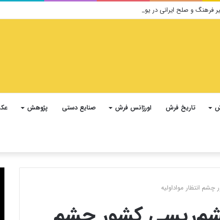
ش
تاریخ فرش
اورژانس فرش
صنایع دستی
پژوهش
عکس
چشم انتظار مواداولیه
پشم‌ریسی کشور چشم