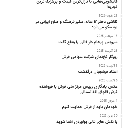
قالیشویی‌هایی با نازل‌ترین قیمت و پرهزینه‌ترین
پ
تجربه!
ن
ی
29 ژانویه 2026
ا
نقاشی دختر ۱۲ ساله، سفیر فرهنگ و صلح ایرانی در
ز
یونسکو می‌شود
ب
15 سپتامبر 2025
ن
سیروس پرهام دار فانی را وداع گفت
ی
ا
23 آگوست 2025
د
روزگار نخ‌نمای شرکت سهامی فرش
ر
9 آگوست 2025
س
استاد فرشچیان درگذشت
ا
م
6 آگوست 2025
ع
عکس یادگاری رییس مرکز ملی فرش با فروشنده
فرش قاچاق افغانستانی
ر
ب‌
1 جولای 2025
ز
خودمان باید از فرش حمایت کنیم
ا
د
30 ژوئن 2025
با نقش های قالی بولوردی آشنا شوید
ه