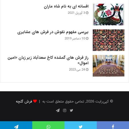
افسانه ای به نام شاه ماران
3 آوریل 2021
بررسی مفهوم نقوش در فرش‌ های عشایری
10 دسامبر 2019
راز فرش های گمشده کاخ سعدآباد زیر زبان «امین
اموال»
24 می 2023
© کپی‌رایت 2026, تمامی حقوق متعلق است به |
فرش گلچه
توییتر
اینستاگرام
تلگرام