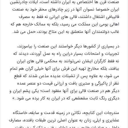
صنعت قرن ها اختصاص به ایران داشته است، ایلات چادرنشین
ایران خصوصا نسوان آنها در زیر چادرهای محقر خود به صنعت
قالیبافی اشتغال داشتند، قالی های ایرانی نه فقط به مصرف
اهالی بومی این مملکت می رسید، بلکه به ممالک خارجه هم که
غالب دولتمندان آنها متعشق به این متاع بودند، حمل می شد.
در بسیاری از کشورها دیگر خواستند این صنعت را بیاموزند،
تجربیات و امتحانات بسیار دراین راه به عمل آوردند، دیدند که
نه فقط کارگران ایشان نمی‌توانند به محکمی قالی های ایران
ببافند، بلکه مخارج تهیه این فرش برای آنها خیلی گران هم تمام
می شود، به علاوه پس از تشبثات عدیده مذعن شدند که قطع
نظر از پاکیزگی و ستبری بافت و ارزانی قیمت دو عنصر عمده
دیگر هم در صنعت قالی برای آنها مفقود است؛ یکی پشم ایران و
دیگری رنگ ثابت مشعشعی که در ایران به کار برده می شود…»
مندرجات این کتابچه، نکاتی در زمینه قدمت و سابقه، خاستگاه
عشایری و ایلی، زنان به عنوان اصلی ترین طبقات بافنده، مصارف
داخلی و صادرات خارجی، عدم توانایی فنی و تکنیکی در بافت