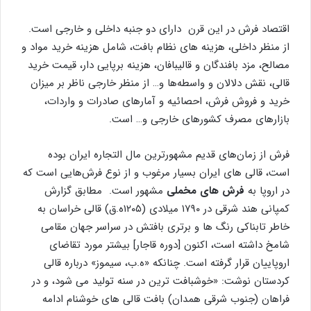
اقتصاد فرش در این قرن دارای دو جنبه داخلی و خارجی است.
از منظر داخلی، هزینه های نظام بافت، شامل هزینه خرید مواد و
مصالح، مزد بافندگان و قالیبافان، هزینه برپایی دار، قیمت خرید
قالی، نقش دلالان و واسطه‌ها و… از منظر خارجی ناظر بر میزان
خرید و فروش فرش، احصائیه و آمارهای صادرات و واردات،
بازارهای مصرف کشورهای خارجی و… است.
فرش از زمان‌های قدیم مشهورترین مال التجاره ایران بوده
است، قالی های ایران بسیار مرغوب و از نوع فرش‌هایی است که
در اروپا به
فرش های مخملی
مشهور است. مطابق گزارش
کمپانی هند شرقی در ۱۷۹۰ میلادی (۱۲۰۵ه.ق) قالی خراسان به
خاطر تابناکی رنگ ها و برتری بافتش در سراسر جهان مقامی
شامخ داشته است، اکنون [دوره قاجار] بیشتر مورد تقاضای
اروپاییان قرار گرفته است. چنانکه «ه.ب، سیموز» درباره قالی
کردستان نوشت: «خوشبافت ترین در سنه تولید می شود، و در
فراهان (جنوب شرقی همدان) بافت قالی های خوشنام ادامه