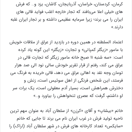
کرمان، کردستان، خراسان، آذربایجان، کاشان، یزد و… که فرش
های خیلی اعلا می‌بافند که تجار خارجه اغلب فواید قالی های
ایران را می برند؛ زیرا سرمایه عظیمی داشته و بر تجار ایران غلبه
دارند.»
اعتماد السلطنه در همین دوره در بازدید از عراق از ملاقات خویش
با مامور «زیگلر کمپانی» و تجارت «زیگلر» این گونه یاد کرده
است: «سه شنبه ۱۱ صبح خانه مامور زیگلر که تجارت قالی در
عراق می کند، رفتم از قرار تقریر خودش سالی نود الی صد هزار
تومان وجه نقد به اهالی عراق می دهد، قالی خریده به فرنگ می
فرستد، این شخص فرنگی از اهل سوئیس است، زنش و
دخترش همراهش است، بسیار آدم معقولی است، یک برات سر
او داشتم، گرفت که عصری تنخواهش را بیاورد و…»
خانم «بیشاپ» و آقای «کرزن» از سلطان آباد به عنوان مهم ترین
ناحیه تولید فرش در غرب ایران نام می برند تا جایی که خانم
«سایکس» تعداد کارخانه های فرش در شهر سلطان آباد (اراک) را