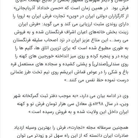
خراسان و دیگر شهرهای مشهور بخشی از نتایج نهضت احیای
فرش بود. در همین زمان است که «حسن خداداد آذربایجانی»
از کارگزاران دولتی ایران در «وین» تجارت فرش ایران به اروپا را
دارای روندی مثبت ارزیابی می کند و می گوید: «فرش ایران
زینت بخش خانه‌های اعیان اشراف فرنگستان شده و به فروش
می رسد…، این متاع عزیز ایران در نزد اصحاب سلیقه فرنگستان
به طوری مطبوع شده است که برای تزیین اتاق ها، گلیم ها را
پرده در و پنجره کرده و روی میز انداخته خورجین های کهنه را
روی سندلی[صندلی] و پشتی کشیده و سجاده های مستعمل قره
باغ و شکی را در عوض قماش ابریشم روی نیم تخت طرز عثمانی
درست نموده حظ نفس می کنند…»
وی در ادامه بیان می دارد، «به موجب دفتر ثبت گمرکخانه شهر
وین، در سال ۱۲۹۸ه.ق معادل سی هزار تومان فرش نو و کهنه
ایران داخل این ولایت شده و به فروش رسیده است.»
همچنین سرمقاله مجله «تجارت»، فرش را بهترین وسیله ازدیاد
صادرات ایران دانسته که از این راه سهل تر و زودتر می توان