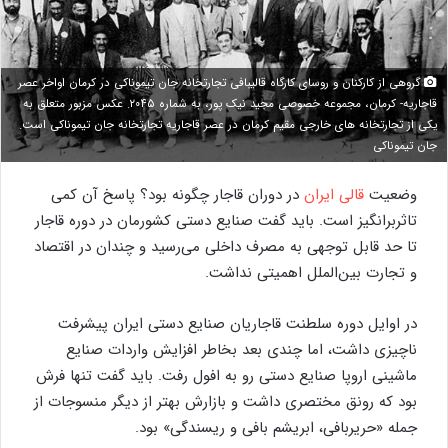
گروهی از کارکنان و روسای کارگاه قالیبافی تجارتخانه جان تیموناکی در کرمان اواخر عصر
قاجاریه- کرمان، مجموعه خصوصی مجید نیک پور، به شماره ۲۰۴۵. عکس مزبور متعلق به
یکی از تجارتخانه های خارجی مقیم کرمان در عصر قاجاریه تجارتخانه جان تیموناکی است.
جان تیموناکی
وضعیت
قالی ایران
در دوران قاجار چگونه بود؟ پاسخ آن کمی
تاثربرانگیز است. باید گفت صنایع دستی کشورمان در دوره قاجار
تا حد قابل توجهی به مصرف داخلی می‌رسید و چندان در اقتصاد
و تجارت بین‌الملل اهمیتی نداشت.
در اوایل دوره سلطنت قاجاریان صنایع دستی ایران پیشرفت
ناچیزی داشت، اما چندی بعد بخاطر افزایش واردات صنایع
ماشینی اروپا صنایع دستی رو به افول رفت. باید گفت تنها فرش
بود که رونق مختصری داشت و بازارش بهتر از دیگر منسوجات از
جمله «حریربافی، ابریشم بافی و ریسندگی» بود.