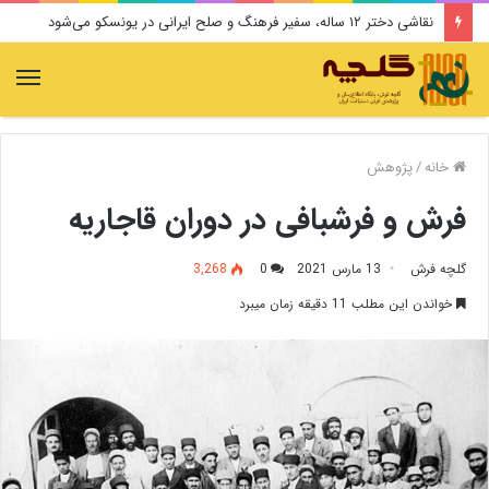
سیروس پرهام دار فانی را وداع گفت
منو
خانه
/
پژوهش
فرش و فرشبافی در دوران قاجاریه
گلچه فرش
13 مارس 2021
0
3,268
خواندن این مطلب 11 دقیقه زمان میبرد