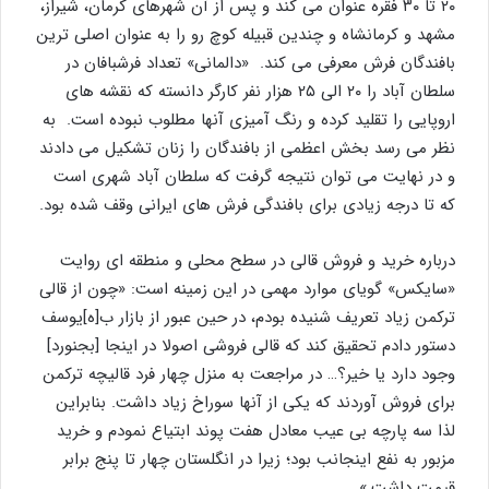
۲۰ تا ۳۰ فقره عنوان می کند و پس از آن شهرهای کرمان، شیراز،
مشهد و کرمانشاه و چندین قبیله کوچ رو را به عنوان اصلی ترین
بافندگان فرش معرفی می کند. «دالمانی» تعداد فرشبافان در
سلطان آباد را ۲۰ الی ۲۵ هزار نفر کارگر دانسته که نقشه های
اروپایی را تقلید کرده و رنگ آمیزی آنها مطلوب نبوده است. به
نظر می رسد بخش اعظمی از بافندگان را زنان تشکیل می دادند
و در نهایت می توان نتیجه گرفت که سلطان آباد شهری است
که تا درجه زیادی برای بافندگی فرش های ایرانی وقف شده بود.
درباره خرید و فروش قالی در سطح محلی و منطقه ای روایت
«سایکس» گویای موارد مهمی در این زمینه است: «چون از قالی
ترکمن زیاد تعریف شنیده بودم، در حین عبور از بازار ب[ه]یوسف
دستور دادم تحقیق کند که قالی فروشی اصولا در اینجا [بجنورد]
وجود دارد یا خیر؟… در مراجعت به منزل چهار فرد قالیچه ترکمن
برای فروش آوردند که یکی از آنها سوراخ زیاد داشت. بنابراین
لذا سه پارچه بی عیب معادل هفت پوند ابتیاع نمودم و خرید
مزبور به نفع اینجانب بود؛ زیرا در انگلستان چهار تا پنج برابر
قیمت داشت.»