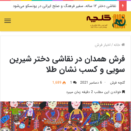
سیروس پرهام دار فانی را وداع گفت
منو
خانه
/
اخبار فرش
فرش همدان در نقاشی دختر شیرین
سویی و کسب نشان طلا
گلچه فرش
6 دسامبر 2021
1
1,689
خواندن این مطلب 2 دقیقه زمان میبرد