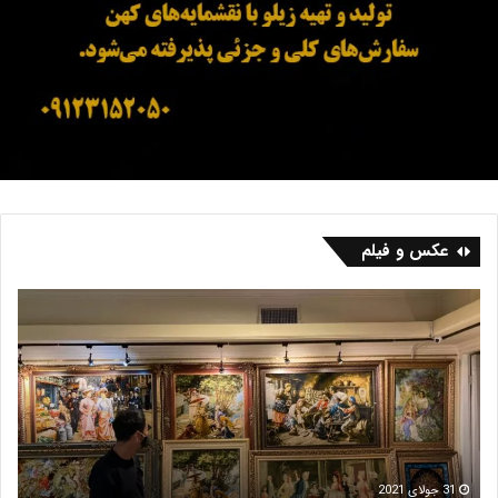
عکس و فیلم
ف
ب
ر
ا
ش
ز
ه
ا
ر
ر
ی
ف
س
ر
ش
م
16 جولای 2021