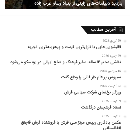
فرش هریس
ب
ظ
ف
ر
ی
ه
آخرین مطالب
ت
ب
29 آوریل 2026
ر
قالیشویی‌هایی با نازل‌ترین قیمت و پرهزینه‌ترین تجربه!
ی
29 ژانویه 2026
ز
نقاشی دختر ۱۲ ساله، سفیر فرهنگ و صلح ایرانی در یونسکو می‌شود
15 سپتامبر 2025
سیروس پرهام دار فانی را وداع گفت
23 آگوست 2025
روزگار نخ‌نمای شرکت سهامی فرش
9 آگوست 2025
استاد فرشچیان درگذشت
6 آگوست 2025
عکس یادگاری رییس مرکز ملی فرش با فروشنده فرش قاچاق
افغانستانی