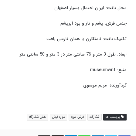
محل بافت: ایران احتمال بسیار اصفهان
جنس فرش: پشم و تار و پود ابریشم
تکنیک بافت: نامتقارن یا همان فارسی بافت
ابعاد: طول 3 متر و 76 سانتی متر در 3 متر و 50 سانتی متر
منبع: museumwnf
گردآورنده: مریم موسوی
برچسب ها
شکارگاه
فرش موزه
موزه فرش
نقش شکارگاه
لینکدین
واتس آپ
تلگرام
اشتراک گذاری از طریق ایمیل
چاپ