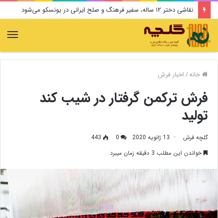
نقاشی دختر ۱۲ ساله، سفیر فرهنگ و صلح ایرانی در یونسکو می‌شود
منو
خانه
/
اخبار فرش
فرش ترکمن گرفتار در شیب کند
تولید
گلچه فرش
13 ژانویه 2020
0
443
خواندن این مطلب 3 دقیقه زمان میبرد