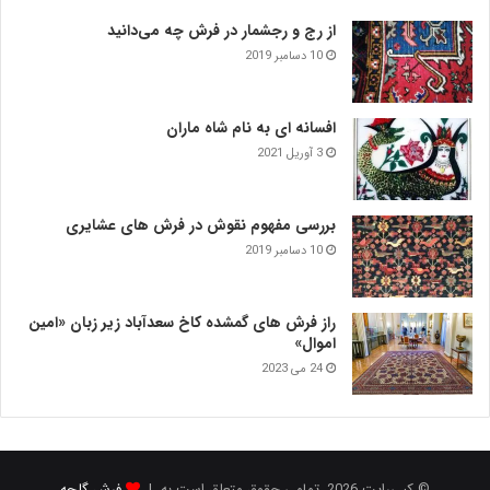
از رج و رجشمار در فرش چه می‌دانید
10 دسامبر 2019
افسانه ای به نام شاه ماران
3 آوریل 2021
بررسی مفهوم نقوش در فرش‌ های عشایری
10 دسامبر 2019
راز فرش های گمشده کاخ سعدآباد زیر زبان «امین
اموال»
24 می 2023
© کپی‌رایت 2026, تمامی حقوق متعلق است به |
فرش گلچه