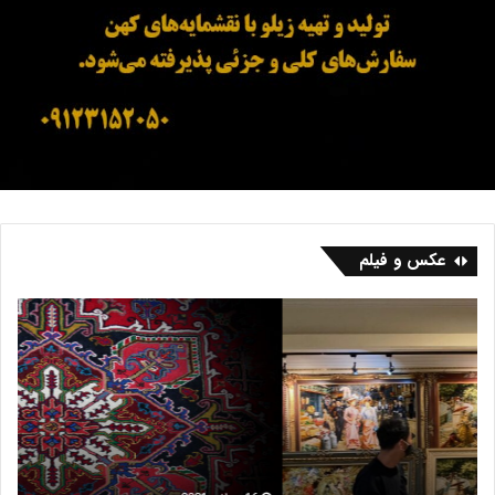
عکس و فیلم
ف
ب
ر
ا
ش
ز
ه
ا
ر
ر
ی
ف
س
ر
ش