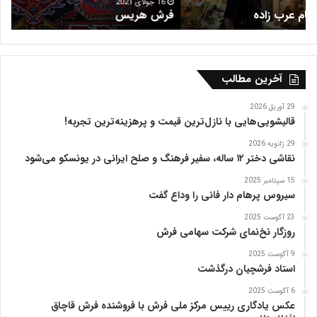
م
16 جولای 2021
فرش هریس
ب
ظ
ف
ر
ی
ه
آخرین مطالب
ت
ب
29 آوریل 2026
ر
قالیشویی‌هایی با نازل‌ترین قیمت و پرهزینه‌ترین تجربه!
ی
29 ژانویه 2026
ز
نقاشی دختر ۱۲ ساله، سفیر فرهنگ و صلح ایرانی در یونسکو می‌شود
15 سپتامبر 2025
سیروس پرهام دار فانی را وداع گفت
23 آگوست 2025
روزگار نخ‌نمای شرکت سهامی فرش
9 آگوست 2025
استاد فرشچیان درگذشت
6 آگوست 2025
عکس یادگاری رییس مرکز ملی فرش با فروشنده فرش قاچاق