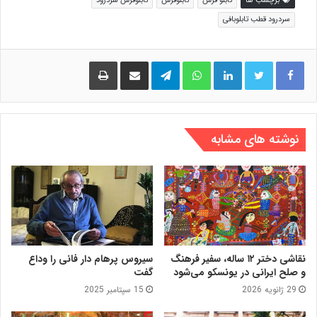
برچسب ها
تابلو فرش
تابلوفرش
تابلوفرش سردرود
سردرود قطب تابلوبافی
لینکدین
واتس آپ
تلگرام
اشتراک گذاری از طریق ایمیل
چاپ
نوشته های مشابه
نقاشی دختر ۱۲ ساله، سفیر فرهنگ
سیروس پرهام دار فانی را وداع
و صلح ایرانی در یونسکو می‌شود
گفت
29 ژانویه 2026
15 سپتامبر 2025