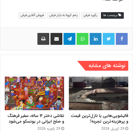
برچسب ها
رکورد فرش
زخم کرونا به بازار فرش
فروش آنلاین فرش
لینکدین
واتس آپ
تلگرام
اشتراک گذاری از طریق ایمیل
چاپ
نوشته های مشابه
قالیشویی‌هایی با نازل‌ترین قیمت
نقاشی دختر ۱۲ ساله، سفیر فرهنگ
و پرهزینه‌ترین تجربه!
و صلح ایرانی در یونسکو می‌شود
29 آوریل 2026
29 ژانویه 2026