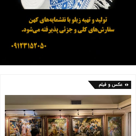
عکس و فیلم
ف
ب
ر
ا
ش
ز
ه
ا
ر
ر
ی
ف