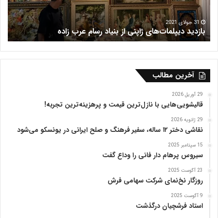
س
ر
ش
م
16 جولای 2021
فرش هریس
ظ
ف
ر
ی
ه
آخرین مطالب
ت
ب
29 آوریل 2026
ر
قالیشویی‌هایی با نازل‌ترین قیمت و پرهزینه‌ترین تجربه!
ی
29 ژانویه 2026
ز
نقاشی دختر ۱۲ ساله، سفیر فرهنگ و صلح ایرانی در یونسکو می‌شود
15 سپتامبر 2025
سیروس پرهام دار فانی را وداع گفت
23 آگوست 2025
روزگار نخ‌نمای شرکت سهامی فرش
9 آگوست 2025
استاد فرشچیان درگذشت