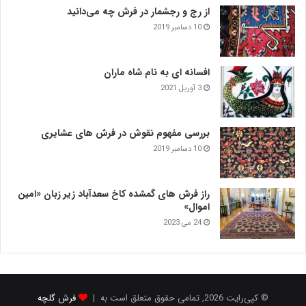
از رج و رجشمار در فرش چه می‌دانید
10 دسامبر 2019
افسانه ای به نام شاه ماران
3 آوریل 2021
بررسی مفهوم نقوش در فرش‌ های عشایری
10 دسامبر 2019
راز فرش های گمشده کاخ سعدآباد زیر زبان «امین
اموال»
24 می 2023
© کپی‌رایت 2026, تمامی حقوق متعلق است به |
فرش گلچه