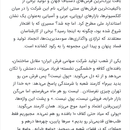
بافت بزرگ‌ترین فرش‌های دستباف جهان و تولید برخی از
باکیفیت‌ترین فرش‌های سنتی ایرانی، نام این شرکت را در میان
کلکسیونرها، بازارهای اروپایی، عربی و آسیایی به‌عنوان یک نشان
استاندارد ملی مطرح کرد. اما چه شد؟ مسیری که با افتخار
شروع شده بود، چگونه به اینجا رسید؟ برخی از کارشناسان
معتقدند که تراژدی واگذاری‌ها، سوءمدیریت‌ها، انجماد تولید و
فساد پنهان و پیدا این مجموعه را به رکود کشانده است.
یکی از شعب تولید شرکت سهامی فرش ایران؛ مقابل ساختمان،
بافنده‌ای کلافه و خشمگین نشسته؛ فریاد می‌زند، دستش را تکان
می‌دهد و از ته دل می‌گوید: «پول نیست؟ پس فرش من‌ رو
بدید ببرم!» کارمند شعبه با شرمندگی پاسخ می‌دهد: «به خدا از
تهران چیزی نفرستادن… لیست رو هر ماه می‌فرستم، اما می‌گن
بازار خرابه، فروشی نیست، پول نیست…» و پشت این واژه‌ها،
ازبین‌رفتن اعتماد و امید موج می‌زند. همان کارمند می‌گوید:
«پولی که میاد حتی کفاف ۱۰ بافنده رو هم نمی‌ده. مجبوریم فقط
طلب‌های قدیمی‌تر رو بدیم.» سرها پایین، چهره‌ها درهم و
جمله‌ای که در فضای شعبه می‌پیچید: «وضع خرابه… وضع ما