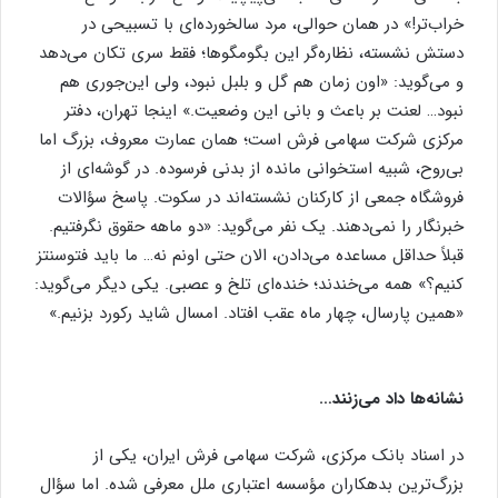
خراب‌تر!» در همان حوالی، مرد سالخورده‌ای با تسبیحی در
دستش نشسته، نظاره‌گر این بگو‌مگوها؛ فقط سری تکان می‌دهد
و می‌گوید: «اون زمان هم گل و بلبل نبود، ولی این‌جوری هم
نبود… لعنت بر باعث و بانی این وضعیت.» اینجا تهران، دفتر
مرکزی شرکت سهامی فرش است؛ همان عمارت معروف، بزرگ اما
بی‌روح، شبیه استخوانی مانده از بدنی فرسوده. در گوشه‌ای از
فروشگاه جمعی از کارکنان نشسته‌اند در سکوت. پاسخ سؤالات
خبرنگار را نمی‌دهند. یک نفر می‌گوید: «دو ماهه حقوق نگرفتیم.
قبلاً حداقل مساعده می‌دادن، الان حتی اونم نه… ما باید فتوسنتز
کنیم؟» همه می‌خندند؛ خنده‌ای تلخ و عصبی. یکی دیگر می‌گوید:
«همین پارسال، چهار ماه عقب افتاد. امسال شاید رکورد بزنیم.»
نشانه‌ها داد می‌زنند…
در اسناد بانک مرکزی، شرکت سهامی فرش ایران، یکی از
بزرگ‌ترین بدهکاران مؤسسه اعتباری ملل معرفی شده. اما سؤال