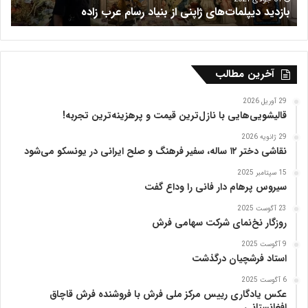
فرش هریس
ب
ظ
ف
ر
ی
ه
آخرین مطالب
ت
ب
29 آوریل 2026
ر
قالیشویی‌هایی با نازل‌ترین قیمت و پرهزینه‌ترین تجربه!
ی
29 ژانویه 2026
ز
نقاشی دختر ۱۲ ساله، سفیر فرهنگ و صلح ایرانی در یونسکو می‌شود
15 سپتامبر 2025
سیروس پرهام دار فانی را وداع گفت
23 آگوست 2025
روزگار نخ‌نمای شرکت سهامی فرش
9 آگوست 2025
استاد فرشچیان درگذشت
6 آگوست 2025
عکس یادگاری رییس مرکز ملی فرش با فروشنده فرش قاچاق
افغانستانی