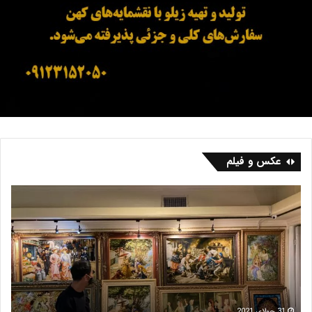
عکس و فیلم
ف
ب
ر
ا
ش
ز
ه
ا
ر
ر
ی
ف
س
ر
ش
م
16 جولای 2021