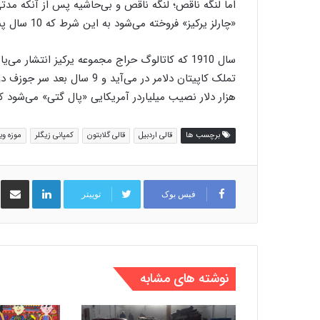
اما لنگه ناقص؛ لنگه ناقص و بی‌حاشیه پس از آنکه مدتی
«چارلز یرکیز» فروخته می‌شود به این شرط که 10 سال پنهان بماند و هرگز در انگلستان به نمایش درنیاید.
سال 1910 که کاتالوگ حراج مجموعه یرکیز انتشار 
هزار دلار نصیب میلیاردر آمریکایی «پال گتی» می‌شود
برچسب ها
قالی اردبیل
قالی گلابتون
کمپانی زیگلر
موزه وی
لینکدین
اشت
فیس بوک
توییتر
نوشته های مشابه