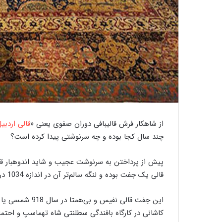
گ
ذ
ر
ی
ب
ر
ک
ا
ر
از شاهکار فرش قالیبافی دوران صفوی یعنی «
قالی اردبی
20 سپتامبر 2020
گذری بر کارگاه ‌های
گ
چند سال کجا بوده و چه سرنوشتی پیدا کرده است؟
ا
ه
پیش از پرداختن به سرنوشت عجیب و شاید اندوهبار قال
قالی یک جفت بوده و لنگه سالم‌تر آن در اندازه 1034 در 534 سانتی‌متر است و لنگه ناقص آن 729 در 409 سانتی‌متر.
ه
ا
ی
ق
کاشانی در کارگاه بافندگی سطلنتی شاه تهماسپ و احتمال
ا