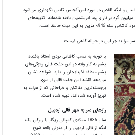
ص
و
ت لندن و لنگه ناقص در موزه لس‌آنجلس کانتی نگهداری می‌شود.
ی
این جفت قالی در کمال ظرافت و ریزبافتی هر یک با 32 میلیون گره بر تار و پود ابریشمین بافته شده‌اند. کتیبه‌های
ر
ن به این بیت حافظ است:
به جز این در حواله گاهی نیست
با توجه به نسب کاشانی بودن استاد بافنده،
پشم به کار رفته در این جفت قالی ویژگی‌های
پشم منطقه آذربایجان را دارد. شواهد نشان
می‌دهد نقشه این جفت قالی از سوی
برجسته‌ترین نقاشان و طراحانی که از هرات به
تبریز آورده شده‌اند، تهیه شده است.
رازهای سر به مهر قالی اردبیل
سال 1886 میلادی کمپانی زیگلر با زیرکی یک
لنگه از قالی اردبیل را از متولی بقعه شیخ