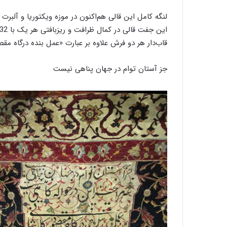
ل
ی
لنگه کامل این قالی هم‌اکنون در موزه ویکتوریا و آلبر
ب
ا
قاب‌دار هر دو فرش علاوه بر عبارت «عمل بنده درگاه مقصود کاشانی سنه 946» مزی
ف
ی
جز آستان توام در جهان پناهی نیست سر مرا 
ا
ر
د
ک
ا
ن