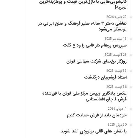
قالیشویی‌هایی با نازل‌ترین قیمت و پرهزینه‌ترین
پ
تجربه!
ن
ی
29 ژانویه 2026
ا
نقاشی دختر ۱۲ ساله، سفیر فرهنگ و صلح ایرانی در
ز
یونسکو می‌شود
ب
15 سپتامبر 2025
ن
سیروس پرهام دار فانی را وداع گفت
ی
ا
23 آگوست 2025
د
روزگار نخ‌نمای شرکت سهامی فرش
ر
9 آگوست 2025
س
استاد فرشچیان درگذشت
ا
م
6 آگوست 2025
ع
عکس یادگاری رییس مرکز ملی فرش با فروشنده
فرش قاچاق افغانستانی
ر
ب‌
1 جولای 2025
ز
خودمان باید از فرش حمایت کنیم
ا
د
30 ژوئن 2025
با نقش های قالی بولوردی آشنا شوید
ه