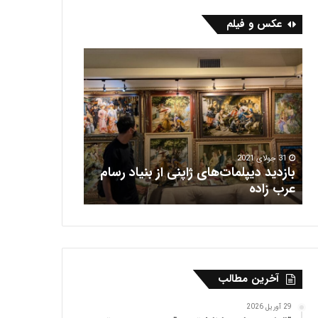
عکس و فیلم
ب
ف
ا
ر
ز
ش
د
ه
ی
ر
د
ی
د
س
ی
31 جولای 2021
بازدید دیپلمات‌های ژاپنی از بنیاد رسام
پ
16 جولای 2021
عرب‌ زاده
فرش هریس
ل
م
ا
ت‌
ه
ا
آخرین مطالب
ی
ژ
ا
29 آوریل 2026