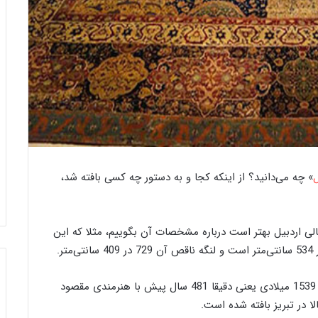
خ
و
ر
ج
ی
ن‌
ب
ا
ف
ل
» چه می‌دانید؟ از اینکه کجا و به دستور چه کسی بافته شد،
26 دسامبر 2023
 قالیبافی اردکان
خورجین‌ بافی به روایت تصویر
ی
ب
ه
ی اردبیل بهتر است درباره مشخصات آن بگوییم، مثلا که این
ر
و
ا
ی
این جفت قالی نفیس و بی‌همتا در سال 918 شمسی یا 1539 میلادی یعنی دقیقا 481 سال پیش با هنرمندی مقصود
ت
ا در تبریز بافته شده است.
ت