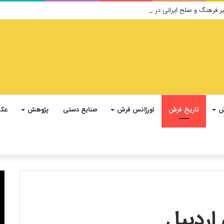
ش
تاریخ فرش
اورژانس فرش
صنایع دستی
پژوهش
عکس
 اردبیل