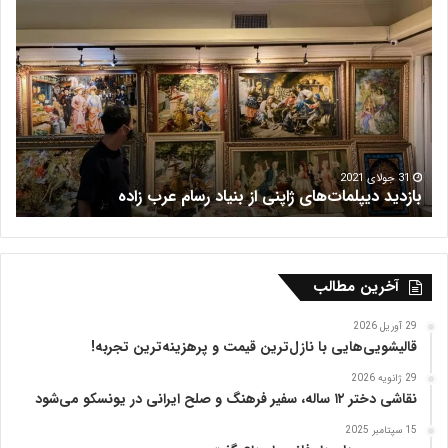
ب
ف
ا
ر
ز
ش
د
ه
ی
ر
د
ی
د
س
ی
پ
31 جولای 2021
بازدید دیپلمات‌های ژاپنی از بنیاد رسام عرب‌ زاده
ف
ل
م
ا
ت‌
ه
آخرین مطالب
ا
ی
29 آوریل 2026
ژ
قالیشویی‌هایی با نازل‌ترین قیمت و پرهزینه‌ترین تجربه!
ا
29 ژانویه 2026
پ
نقاشی دختر ۱۲ ساله، سفیر فرهنگ و صلح ایرانی در یونسکو می‌شود
ن
ی
15 سپتامبر 2025