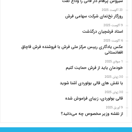
ا
سیروس پرهام دار فانی را وداع گفت
ز
23 آگوست 2025
ب
روزگار نخ‌نمای شرکت سهامی فرش
ن
ی
9 آگوست 2025
ا
استاد فرشچیان درگذشت
د
6 آگوست 2025
ر
عکس یادگاری رییس مرکز ملی فرش با فروشنده فرش قاچاق
س
افغانستانی
ا
م
1 جولای 2025
خودمان باید از فرش حمایت کنیم
ع
ر
30 ژوئن 2025
ب‌
با نقش های قالی بولوردی آشنا شوید
ز
ا
30 ژوئن 2025
قالی بولوردی، زیبای فراموش شده
د
ه
9 آوریل 2025
از نقشه وزیر مخصوص چه می‌دانید؟