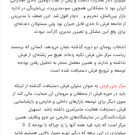
میلیارد دلار صادرات داشت و پس از نفت دومین کالای صادراتی
ایران بود با مشکلاتی همچون سوءمدیریت، بی‌تجربگی در اداره
بازار بین‌الملل، تحریم و … دچار افول شد. این ضعف با مدیریتی
از جامعه فرش تا حدی قابل جبران بود ولی مسئولان دغدغه‌ای
برای رفع این مشکل و تعیین مدیری کارآمد نبودند.
انتخاب روسای دو دوره گذشته نشان می‌دهد، کسانی که برمسند
ریاست مرکز ملی فرش تکیه زده‌اند هیچ سر رشته‌ای از فرش
نداشته و ندارند و همین معضل منجر به تحلیل رفتن بودجه
توسعه و ترویج فرش دستبافت شده است.
مرکز ملی فرش
به عنوان متولی فرش دستبافت گذشته از اینکه
باید در حوزه فرش از محققان و مروجان آن حمایت مالی کند از
سوی دیگر برای توسعه بازارهای داخلی و خارجی و بازشناسایی
فرش دستبافت فعالیت مثمرثمری داشته باشد. تسهیل
شرکت‌کنندگان در نمایشگاه‌های خارجی نیز جزو وظایف همین
مرکز است که باید قید همه آنها را زد چراکه با بودجه 2 -3
میلیاردی در این برهه که درگیر تورم بسیار بالایی هستیم شاید