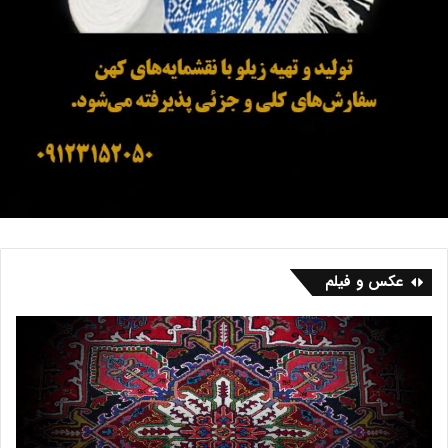
عکس و فیلم
ب
گ
ا
ذ
ز
ر
ا
ی
ر
ب
ف
ر