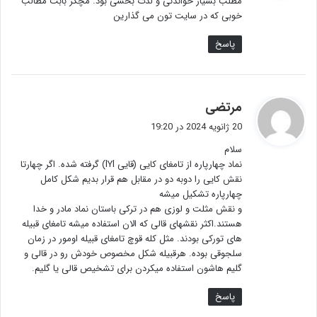
مطلب بسیار خواندنی و لذت بخشی بود. مچکر بابت مطالب
:
خوبی که در سایت تون می گذارین
پاسخ
گ
مرتضی
ف
20 ژانویه 2024 در 19:20
ت
سلام
:
نماد چهارپاره از تامغای کایی (قایی lYl) گرفته شده. اگر چهارتا
نقش کایی را دوبه دو در مقابل هم قرار بدیم شکل کامل
چهارپاره تشکیل میشه
و نقش مثلت و لوزی هم در ترکی باستان نماد مادر و خدا
هستند.اکثر نقشهای قالی که الان استفاده میشه تامغای قبیله
های تورکی بودند. مثل کله قوچ تامغای قبیله اومور در زمان
سلجوقی بوده. هرقبیله شکل مخصوص خودش رو در قالی و
گلیم هاشون استفاده میکردن برای تشخیص قالی یا گلیم.
پاسخ