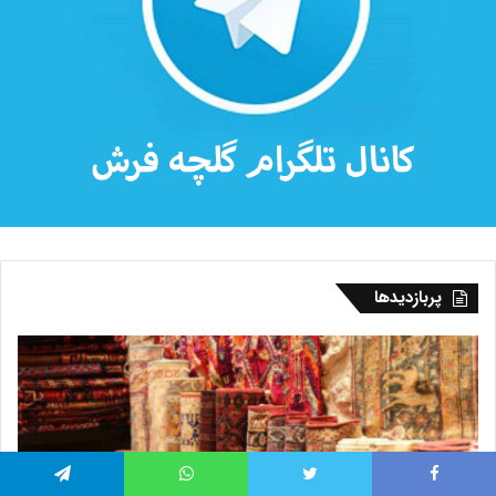
پربازدیدها
فیس بوک
توییتر
واتس آپ
تلگرام