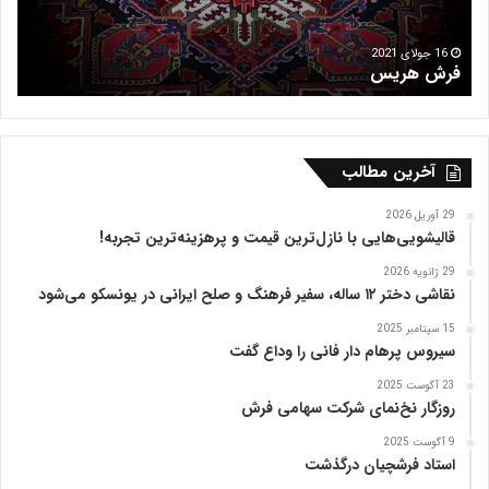
ر
ک
ش
ا
م
ر
9 مارس 2021
بازار فرش مظفریه تبریز
گ
ظ
گ
ف
ا
ر
ه
ی
ه
ه
آخرین مطالب
ت
ا
ب
ی
29 آوریل 2026
ر
ق
قالیشویی‌هایی با نازل‌ترین قیمت و پرهزینه‌ترین تجربه!
ی
ا
29 ژانویه 2026
ز
ل
نقاشی دختر ۱۲ ساله، سفیر فرهنگ و صلح ایرانی در یونسکو می‌شود
ی
ب
15 سپتامبر 2025
ا
سیروس پرهام دار فانی را وداع گفت
ف
23 آگوست 2025
ی
روزگار نخ‌نمای شرکت سهامی فرش
ا
ر
9 آگوست 2025
د
استاد فرشچیان درگذشت
ک