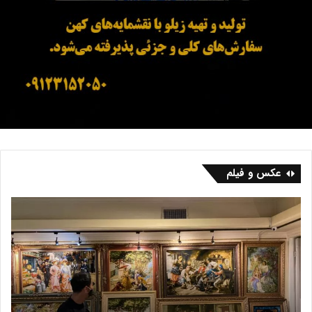
عکس و فیلم
ف
ب
ر
ا
ش
ز
ه
ا
ر
ر
ی
ف
س
ر
ش