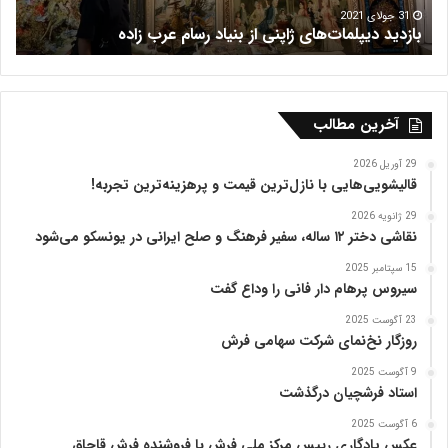
م
16 جولای 2021
فرش هریس
ب
ظ
ف
ر
ی
ه
آخرین مطالب
ت
ب
29 آوریل 2026
ر
قالیشویی‌هایی با نازل‌ترین قیمت و پرهزینه‌ترین تجربه!
ی
29 ژانویه 2026
ز
نقاشی دختر ۱۲ ساله، سفیر فرهنگ و صلح ایرانی در یونسکو می‌شود
15 سپتامبر 2025
سیروس پرهام دار فانی را وداع گفت
23 آگوست 2025
روزگار نخ‌نمای شرکت سهامی فرش
9 آگوست 2025
استاد فرشچیان درگذشت
6 آگوست 2025
عکس یادگاری رییس مرکز ملی فرش با فروشنده فرش قاچاق