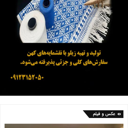
عکس و فیلم
ب
ف