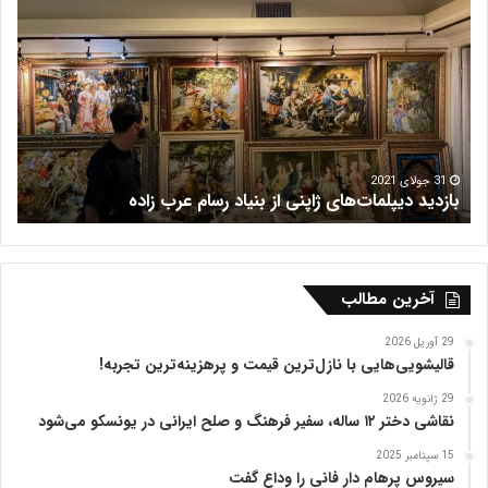
ا
ر
ز
ش
د
ه
ی
ر
د
ی
د
س
ی
پ
31 جولای 2021
بازدید دیپلمات‌های ژاپنی از بنیاد رسام عرب‌ زاده
ف
ل
م
ا
ت‌
ه
آخرین مطالب
ا
ی
29 آوریل 2026
ژ
قالیشویی‌هایی با نازل‌ترین قیمت و پرهزینه‌ترین تجربه!
ا
29 ژانویه 2026
پ
نقاشی دختر ۱۲ ساله، سفیر فرهنگ و صلح ایرانی در یونسکو می‌شود
ن
ی
15 سپتامبر 2025
ا
سیروس پرهام دار فانی را وداع گفت