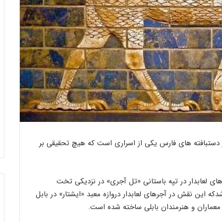
خ
ب
و
ا
ر
ز
ج
د
ی
ی
ن‌
د
ب
د
ا
ی
31 ج
باز
ف
پ
26 دسامبر 2023
فی اردکان
خورجین‌ بافی به روایت تصویر
عرب
ی
ل
دستبافته های فارس یکی از اسراری است که هیچ تحقیقی بر
ب
م
ه
ا
ر
ت‌
و
ه
 لعابدار در تپه باستانی «تل آجری» در نزدیکی تخت
ا
ا
ین نقش در آجرهای لعابدار دروازه معبد «ایشتار» در بابل
ی
ی
ت
ژ
 معماران و هنرمندان بابلی ساخته شده است.
ت
ا