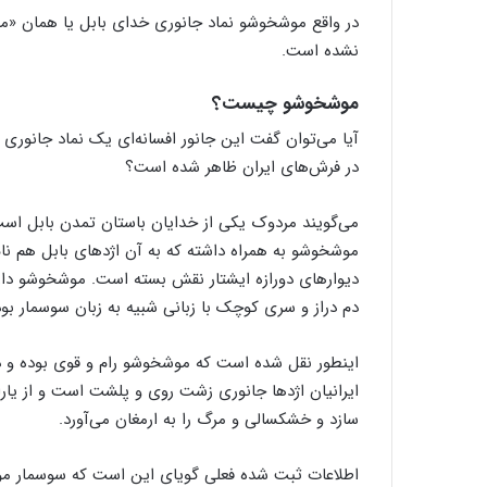
ل
در واقع موشخوشو نماد جانوری خدای بابل یا همان «
ی
نشده است.
ب
ا
موشخوشو چیست؟
ف
ی
آیا می‌توان گفت این جانور افسانه‌ای یک نماد جانوری
ا
در فرش‌های ایران ظاهر شده است؟
ر
د
ک
می‌گویند مردوک یکی از خدایان باستان تمدن بابل است 
ا
ن
دیوارهای دورازه ایشتار نقش بسته است. موشخوشو دارای
دم دراز و سری کوچک با زبانی شبیه به زبان سوسمار بو
اینطور نقل شده است که موشخوشو رام و قوی بوده و د
ایرانیان اژدها جانوری زشت روی و پلشت است و از یار
سازد و خشکسالی و مرگ را به ارمغان می‌آورد.