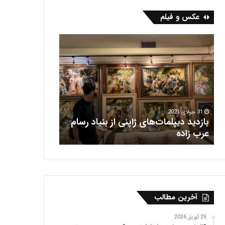
عکس و فیلم
ف
ر
ش
ه
ر
ی
س
ولای 2021
دید دیپلمات‌های ژاپنی از بنیاد رسام
16 جولای 2021
‌ زاده
فرش هریس
آخرین مطالب
29 آوریل 2026