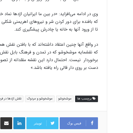
وی در ادامه می‌افزاید: «در بین ما ایرانیان اژدها نماد
که بافنده برای دور کردن شر و نیروهای اهریمنی شکلی ا
تا از ورود آنها به خانه یا چادرش پیشگیری کند.
در واقع آنها چنین اعتقاد داشته‌اند که با بافتن نقش 
که نقشمایه موشخوشو که در تمدن و فرهنگ بابل نقش نگ
برخوردار نیست. احتمال دارد این نقشه مقلدانه از تص
دست بر روی دار قالی راه یافته باشد.»
برچسب ها
موشخوشو
موشخوشو و مردوک
نقش اژدها در ف
لینکدین
اشت
فیس بوک
توییتر