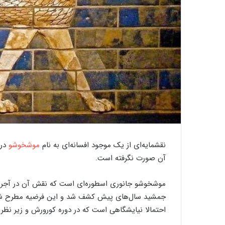
گ
ذ
ر
ی
ب
ر
ک
ا
ر
20 سپتامبر 2020
گذری بر کارگاه ‌های قالیبا
گ
نقشمایه‌ای از یک موجود افسانه‌ای به نام
موشخوشو
در 
ا
ه
آن صورت نگرفته است.
ه
موشخوشو جانوری اسطوره‌ای است که نقش آن در آجرهای
ا
جمشید سال‌های پیش کشف شد و این فرضیه مطرح شدکه ا
ی
ق
احتمالا نیایشگاهی است که در دوره کورورش و زیر نظر
ا