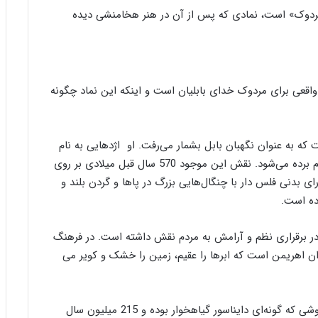
ص
پ
مردوک» است، نمادی که پس از آن در هنر هخامنشی دیده
و
ن
ی
ی
ر
ا
ز
ب
 واقعی برای مردوک خدای بابلیان است و اینکه این نماد چگونه
ن
ی
ا
د
که به عنوان نگهبان بابل بشمار می‌رفت. او اژدهایی به نام
ر
موشخوشو به همراه داشته که به آن اژدهای بابل هم نام برده می‌شود. نقش این موجود 570 سال قبل میلادی بر روی
س
 بدنی فلس دار با چنگال‌هایی بزرگ در پاها و گردن بلند و
ا
م
ده است.
ع
ر
ر برقراری نظم و آرامش به مردم نقش داشته است. در فرهنگ
ب‌
ان اهریمن است که ابرها را عقیم، زمین را خشک و کویر می
ز
ا
د
ه
اطلاعات ثبت شده فعلی گویای این است که سوسمار موشی که گونه‌ای دایناسور گیاهخوار بوده و 215 میلیون سال