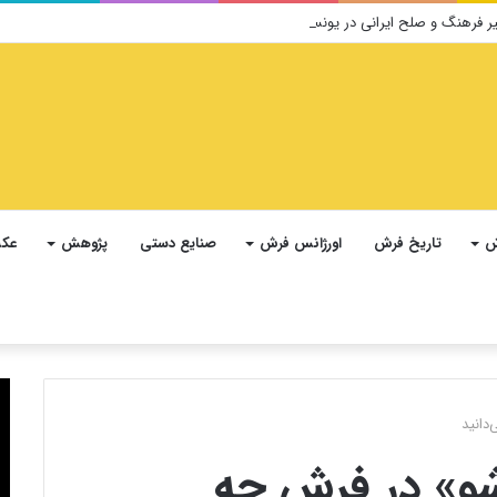
ش
تاریخ فرش
اورژانس فرش
صنایع دستی
پژوهش
عکس
دانید
شو» در فرش چه