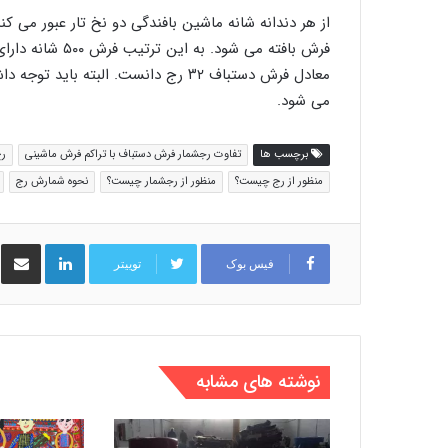
از هر دندانه شانه ماشین بافندگی دو نخ تار عبور می کن
می شود.
برچسب ها
تفاوت رجشمار فرش دستباف با تراکم فرش ماشینی
ر
منظور از رج چیست؟
منظور از رجشمار چیست؟
نحوه شمارش رج
لینکدین
اشت
فیس بوک
توییتر
نوشته های مشابه