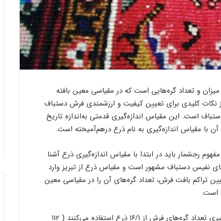
خ
ب
و
ا
ر
ز
ج
د
ی
ی
زان و تعداد گره‌هایی است که در مقیاسی معین بافته
ن‌
د
ب
د
ی از نکات کلیدی برای تعیین کیفیت و ارزشمندی فرش دستباف
ا
ی
31 جولای 2021
تباف است. این مقیاس اندازه‌گیری قدمتی به‌اندازه تاریخ
بازدید دیپلم
ف
پ
26 دسامبر 2023
ن با مقیاس اندازه‌گیری به نام ذرع درهم‌آمیخته است.
خورجین‌ بافی به روایت تصویر
عرب‌ زاده
ی
ل
ب
م
ه
ا
فهوم رجشمار باید در ابتدا با مقیاس اندازه‌گیری ذرع آشنا
ر
ت‌
ای نفیس دستباف مشهور است و مقیاس ذرع از تبریز وارد
و
ه
ین تراکم بافت فرش، تعداد گره‌های آن را در مقیاسی معین
ا
ا
ی است.
ی
ی
ت
ژ
ت
ا
هر ذرع در تبریز معادل ۱۱۲ سانتی‌متر است. برای اندازه‌گیری تعداد گره‌های فرش از ۱۶/۱ ذرع استفاده می‌کنند ( ۱۱۲