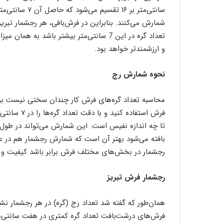
ل
ی
ب
تعداد گره در این 7 سانتی‌متر بیشتر باشد 
ا
ف
و ارزشمندتر خواهد بود.
ی
ا
نحوه شمارش رج
ر
د
ک
محاسبه تعداد گره‌های فرش کار چندان سختی نیست 
ا
فرش استفاده
ن
تا چه اندازه نفیس است. این شمارش می‌تواند در طو
بافته می‌شود بهتر آن است که شمارش رجشمار هم در عر
رجشمار در بخش‌های مختلف فرش برابر باشد کیفیت و
رجشمار فرش تبریز
همان‌طور که گفته شد تعداد رج (گره) در هر رجشمار ن