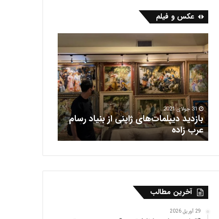
عکس و فیلم
ف
ر
ش
ه
ر
ی
س
ات‌های ژاپنی از بنیاد رسام
16 جولای 2021
فرش هریس
آخرین مطالب
29 آوریل 2026