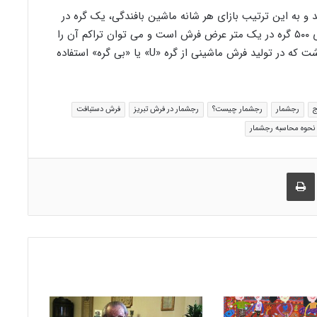
د و به این ترتیب بازای هر شانه ماشین بافندگی، یک گره در
فرش بافته می شود. به این ترتیب فرش ۵۰۰ شانه دارای ۵۰۰ گره در یک متر عرض فرش است و می توان تراکم آن را
معادل فرش دستباف ۳۲ رج دانست. البته باید توجه داشت که در تولید فرش ماشینی از گره «U» یا «بی گره» استفاده
ج
رجشمار
رجشمار چیست؟
رجشمار در فرش تبریز
فرش دستبافت
نحوه محاسبه رجشمار
راک گذاری از طریق ایمیل
چاپ