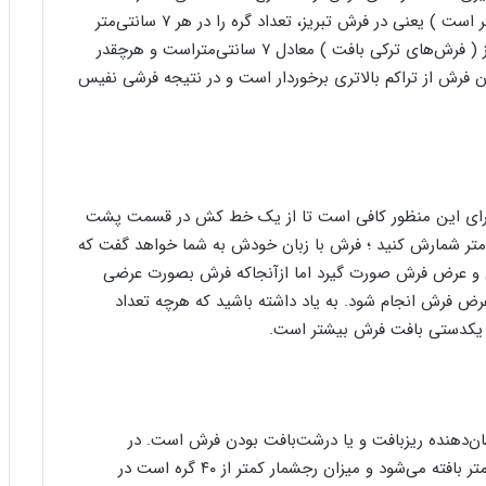
ص
پ
سانتی‌متر بر ۱۶ تقسیم می‌شود که حاصل آن ۷ سانتی‌متر است ) یعنی در فرش تبریز، تعداد گره را در هر ۷ سانتی‌متر
و
ن
شمارش می‌کنند. بنابراین در فرش‌بافی، هر رجشمار تبریز ( فرش‌های ترکی بافت ) معادل ۷ سانتی‌متراست و هرچقدر
ی
ی
به همان میزان فرش از تراکم بالاتری برخوردار است و در نتیجه فرشی نفیس
ر
ا
ز
ب
ن
ی
ا
د
برای این منظور کافی است تا از یک خط کش در قسمت پشت
ر
 کنید و با دقت تعداد گره‌ها را در ۷ سانتی‌متر شمارش کنید ؛ فرش با زبان خودش به شما خواهد گفت که
س
ل و عرض فرش صورت گیرد اما ازآنجاکه فرش بصورت عرضی
ا
ض فرش انجام شود. به یاد داشته باشید که هرچه تعداد
م
 یکدستی بافت فرش بیشتر است.
ع
ر
ب‌
ز
ا
شان‌دهنده ریزبافت و یا درشت‌بافت بودن فرش است. در
د
ه
فرش‌های درشت‌بافت تعداد گره کمتری در هفت سانتی‌متر بافته می‌شود و میزان رجشمار کمتر از ۴۰ گره است در