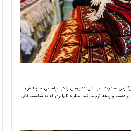
پ
ن
ی
ا
ز
ب
ن
ی
ا
د
ر
س
ا
م
گترین صادرات غیر نفتی کشورمان را در سراشیبی سقوط قرار
ع
ر
 دست و پنجه نرم می‌کند؛ مبارزه نابرابری که به شکست قالی
ب‌
ز
ا
د
ه