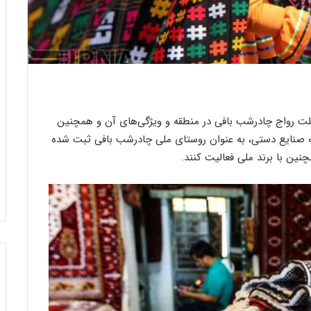
ب
ا
ز
د
ی
 علت رواج چادرشب بافی در منطقه و ویژگی‌های آن و همچنین
د
تا در این رشته صنایع دستی، به عنوان روستای ملی چادرشب بافی ثبت شده
د
ی
31 جولای 2021
نین با برند ملی فعالیت کنند.
بازدید دیپلمات‌های ژاپنی از بنیاد رسام
پ
ایت تصویر
عرب‌ زاده
ل
م
ا
ت‌
ه
ا
ی
ژ
ا