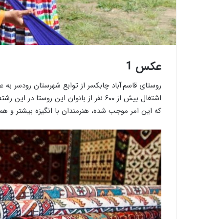
خ
و
ر
عکس 1
ج
ی
روستای قاسم آباد چابکسر از توابع شهرستان رودسر به
ن‌
اشتغال بیش از ۶۰۰ نفر از بانوان این روس
ب
ا
که این امر موجب شده، هنرمندان با انگیزه بیشتر و همچ
ف
20 سپتامبر 2020
26 دسامبر 2023
گذری بر کارگاه ‌های قالیبافی اردکان
خورجین‌ بافی به رو
ی
ب
ه
ر
و
ا
ی
ت
ت