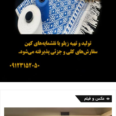
عکس و فیلم
ف
ب
ر
ا