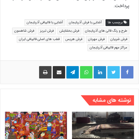
پرداخت.
برچسب ها
آشنایی با فرش آذربایجان
آشنایی با قالیبافی آذربایجان
طرح و رنگ قالی های آذربایجان
فرش بخشایش
فرش تبریز
فرش شاهسون
فرش شربیان
فرش مهربان
فرش هریس
قطب های اصلی قالیبافی ایران
مراکز مهم قالیبافی آذربایجان
لینکدین
واتس آپ
تلگرام
اشتراک گذاری از طریق ایمیل
چاپ
نوشته های مشابه