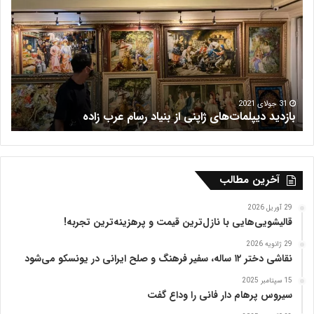
ش
ز
ه
ا
ر
ر
ی
ف
س
ر
ش
م
16 جولای 2021
فرش هریس
ب
ظ
ف
ر
ی
ه
آخرین مطالب
ت
ب
29 آوریل 2026
ر
قالیشویی‌هایی با نازل‌ترین قیمت و پرهزینه‌ترین تجربه!
ی
29 ژانویه 2026
ز
نقاشی دختر ۱۲ ساله، سفیر فرهنگ و صلح ایرانی در یونسکو می‌شود
15 سپتامبر 2025
سیروس پرهام دار فانی را وداع گفت