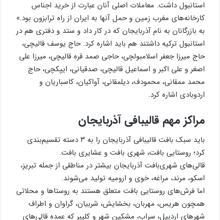
استانبول داشت. معاملات اصلی آنان عبارت از خرید اجناس
کارخانه‌های مغرب زمین و حمل آنها به ایران از راه ترابزون بود.»
به بازرگانان به نام آذربایجان که در کار داد و ستد و دفتری هم در
استانبول ترکیه داشتند هم باید اشاره کرد. حاج یوسف قالیچی،
حاج میرزا جعفر اسلامبولچی، حاجی صمد قره قالیچی، میرزا علی
اصغر و علی اکبر و اسماعیل قالیچی، صدقیانی، ایپکچی، حاج
محمد ممقانی، محمودف، دیلمقانی، آواکیان، کاسباریان و
اردوبادی اشاره کرد.
مراکز مهم قالیبافی آذربایجان
باید سبک بافت قالیبافی آذربایجان را به ۳ دسته تقسیم‌بندی
کرد؛ روستایی بافت، شهری بافت و عشایری بافت.
قالی‌های شهری‌بافت آذربایجان بیشتر در مناطقی از جمله تبریز،
اسکو، مرند، مراغه، خوی و ارومیه تولید می‌شوند.
اما فرش‌های روستایی بافت متعلق هستند به روستاها و محلاتی
همچون هریس، مهربان، بخشایش، شربیان، گراوان و اطراف
شهرهای اردبیل، سراب، مشکین شهر و کلیبر که عمده قالی‌های