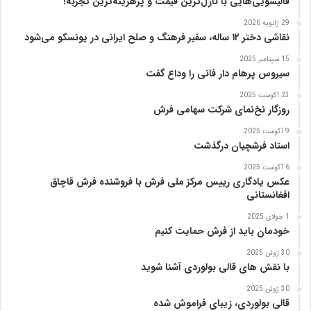
قالیشویی‌هایی با نازل‌ترین قیمت و پرهزینه‌ترین تجربه!
ا
29 ژانویه 2026
پ
نقاشی دختر ۱۲ ساله، سفیر فرهنگ و صلح ایرانی در یونسکو می‌شود
ن
ی
15 سپتامبر 2025
ا
سیروس پرهام دار فانی را وداع گفت
ز
23 آگوست 2025
ب
روزگار نخ‌نمای شرکت سهامی فرش
ن
ی
9 آگوست 2025
ا
استاد فرشچیان درگذشت
د
6 آگوست 2025
ر
عکس یادگاری رییس مرکز ملی فرش با فروشنده فرش قاچاق
س
افغانستانی
ا
م
1 جولای 2025
خودمان باید از فرش حمایت کنیم
ع
ر
30 ژوئن 2025
ب‌
با نقش های قالی بولوردی آشنا شوید
ز
ا
30 ژوئن 2025
قالی بولوردی، زیبای فراموش شده
د