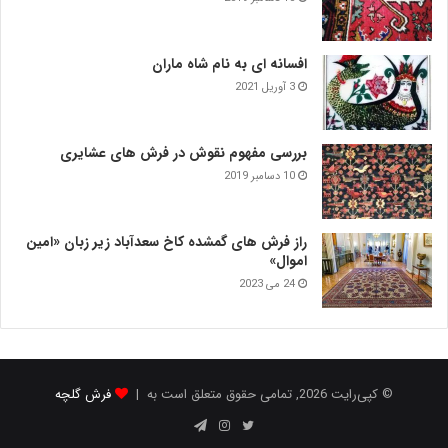
افسانه ای به نام شاه ماران
3 آوریل 2021
بررسی مفهوم نقوش در فرش‌ های عشایری
10 دسامبر 2019
راز فرش های گمشده کاخ سعدآباد زیر زبان «امین
اموال»
24 می 2023
© کپی‌رایت 2026, تمامی حقوق متعلق است به |
فرش گلچه
توییتر
اینستاگرام
تلگرام