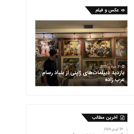
عکس و فیلم
ب
ف
ا
ر
ز
ش
د
ه
ی
ر
د
ی
د
س
ی
31 جولای 2021
بازدید دیپلمات‌های ژاپنی از بنیاد رسام
پ
16 جولای 2021
عرب‌ زاده
فرش هریس
ل
م
ا
ت‌
ه
ا
آخرین مطالب
ی
ژ
ا
29 آوریل 2026