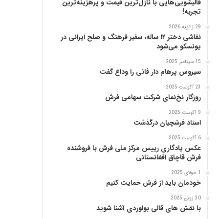
قالیشویی‌هایی با نازل‌ترین قیمت و پرهزینه‌ترین
پ
تجربه!
ن
ی
29 ژانویه 2026
ا
نقاشی دختر ۱۲ ساله، سفیر فرهنگ و صلح ایرانی در
ز
یونسکو می‌شود
ب
15 سپتامبر 2025
ن
سیروس پرهام دار فانی را وداع گفت
ی
ا
23 آگوست 2025
د
روزگار نخ‌نمای شرکت سهامی فرش
ر
9 آگوست 2025
س
استاد فرشچیان درگذشت
ا
م
6 آگوست 2025
ع
عکس یادگاری رییس مرکز ملی فرش با فروشنده
فرش قاچاق افغانستانی
ر
ب‌
1 جولای 2025
ز
خودمان باید از فرش حمایت کنیم
ا
د
30 ژوئن 2025
با نقش های قالی بولوردی آشنا شوید
ه