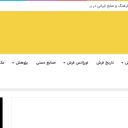
ش
تاریخ فرش
اورژانس فرش
صنایع دستی
پژوهش
عکس