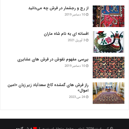
از رج و رجشمار در فرش چه می‌دانید
10 دسامبر 2019
افسانه ای به نام شاه ماران
3 آوریل 2021
بررسی مفهوم نقوش در فرش‌ های عشایری
10 دسامبر 2019
راز فرش های گمشده کاخ سعدآباد زیر زبان «امین
اموال»
24 می 2023
© کپی‌رایت 2026, تمامی حقوق متعلق است به |
فرش گلچه