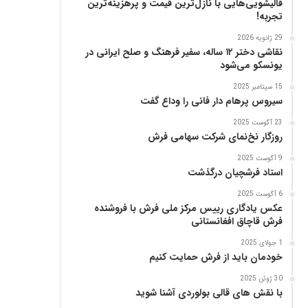
قالیشویی‌هایی با نازل‌ترین قیمت و پرهزینه‌ترین
پ
تجربه!
ن
ی
29 ژانویه 2026
ا
نقاشی دختر ۱۲ ساله، سفیر فرهنگ و صلح ایرانی در
ز
یونسکو می‌شود
ب
15 سپتامبر 2025
ن
سیروس پرهام دار فانی را وداع گفت
ی
ا
23 آگوست 2025
د
روزگار نخ‌نمای شرکت سهامی فرش
ر
9 آگوست 2025
س
استاد فرشچیان درگذشت
ا
م
6 آگوست 2025
ع
عکس یادگاری رییس مرکز ملی فرش با فروشنده
فرش قاچاق افغانستانی
ر
ب‌
1 جولای 2025
ز
خودمان باید از فرش حمایت کنیم
ا
د
30 ژوئن 2025
با نقش های قالی بولوردی آشنا شوید
ه