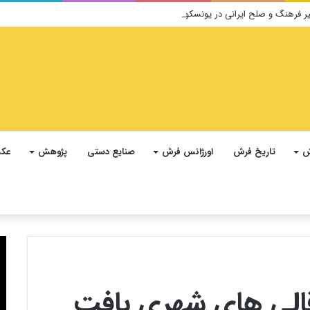
ش
تاریخ فرش
اورژانس فرش
صنایع دستی
پژوهش
عکس
الی های شهری بافت