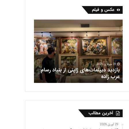
عکس و فیلم
ب
ف
ا
ر
ز
ش
د
ه
ی
ر
د
ی
د
س
ی
31 جولای 2021
بازدید دیپلمات‌های ژاپنی از بنیاد رسام
پ
16 جولای 2021
عرب‌ زاده
فرش هریس
ل
م
ا
ت‌
ه
ا
آخرین مطالب
ی
ژ
ا
29 آوریل 2026