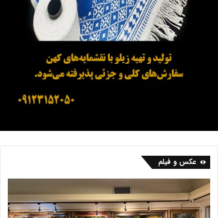
عکس و فیلم
ب
ف
ا
ر
ز
ش
د
ه