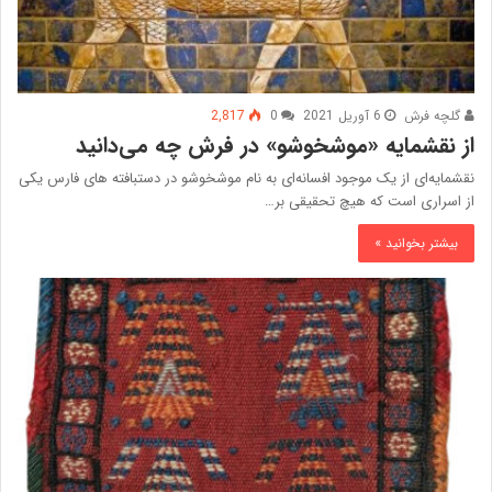
گلچه فرش
6 آوریل 2021
0
2,817
از نقشمایه «موشخوشو» در فرش چه می‌دانید
نقشمایه‌ای از یک موجود افسانه‌ای به نام موشخوشو در دستبافته های فارس یکی
از اسراری است که هیچ تحقیقی بر…
بیشتر بخوانید »