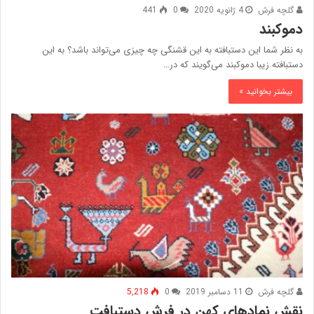
گلچه فرش
4 ژانویه 2020
0
441
دموکبند
به نظر شما این دستبافته به این قشنگی چه چیزی می‌تواند باشد؟ به این
دستبافته زیبا دموکبند می‌گویند که در…
بیشتر بخوانید »
گلچه فرش
11 دسامبر 2019
0
5,218
نقش نمادهای کهن در فرش دستبافت