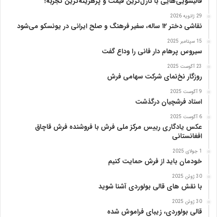
قالیشویی‌هایی با نازل‌ترین قیمت و پرهزینه‌ترین تجربه!
ا
29 ژانویه 2026
پ
نقاشی دختر ۱۲ ساله، سفیر فرهنگ و صلح ایرانی در یونسکو می‌شود
ن
ی
15 سپتامبر 2025
ا
سیروس پرهام دار فانی را وداع گفت
ز
23 آگوست 2025
ب
روزگار نخ‌نمای شرکت سهامی فرش
ن
ی
9 آگوست 2025
ا
استاد فرشچیان درگذشت
د
6 آگوست 2025
ر
عکس یادگاری رییس مرکز ملی فرش با فروشنده فرش قاچاق
س
افغانستانی
ا
م
1 جولای 2025
خودمان باید از فرش حمایت کنیم
ع
ر
30 ژوئن 2025
ب‌
با نقش های قالی بولوردی آشنا شوید
ز
ا
30 ژوئن 2025
قالی بولوردی، زیبای فراموش شده
د