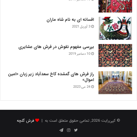
افسانه ای به نام شاه ماران
3 آوریل 2021
بررسی مفهوم نقوش در فرش‌ های عشایری
10 دسامبر 2019
راز فرش های گمشده کاخ سعدآباد زیر زبان «امین
اموال»
24 می 2023
© کپی‌رایت 2026, تمامی حقوق متعلق است به |
فرش گلچه
توییتر
اینستاگرام
تلگرام