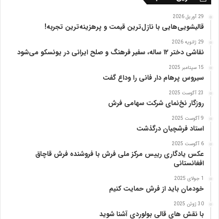
ا
ی
29 آوریل 2026
ژ
قالیشویی‌هایی با نازل‌ترین قیمت و پرهزینه‌ترین تجربه!
ا
29 ژانویه 2026
پ
نقاشی دختر ۱۲ ساله، سفیر فرهنگ و صلح ایرانی در یونسکو می‌شود
ن
ی
15 سپتامبر 2025
ا
سیروس پرهام دار فانی را وداع گفت
ز
23 آگوست 2025
ب
روزگار نخ‌نمای شرکت سهامی فرش
ن
ی
9 آگوست 2025
ا
استاد فرشچیان درگذشت
د
6 آگوست 2025
ر
عکس یادگاری رییس مرکز ملی فرش با فروشنده فرش قاچاق
س
افغانستانی
ا
م
1 جولای 2025
خودمان باید از فرش حمایت کنیم
ع
ر
30 ژوئن 2025
ب‌
با نقش های قالی بولوردی آشنا شوید