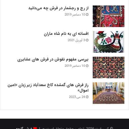
از رج و رجشمار در فرش چه می‌دانید
10 دسامبر 2019
افسانه ای به نام شاه ماران
3 آوریل 2021
بررسی مفهوم نقوش در فرش‌ های عشایری
10 دسامبر 2019
راز فرش های گمشده کاخ سعدآباد زیر زبان «امین
اموال»
24 می 2023
© کپی‌رایت 2026, تمامی حقوق متعلق است به |
فرش گلچه