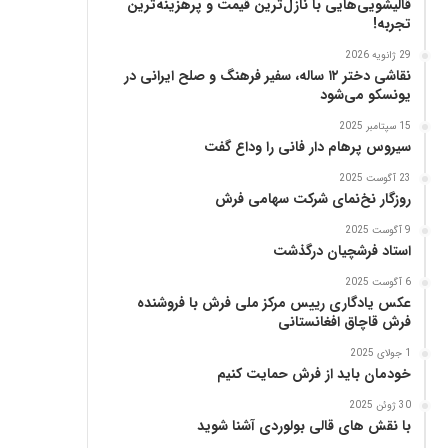
قالیشویی‌هایی با نازل‌ترین قیمت و پرهزینه‌ترین
پ
تجربه!
ن
ی
29 ژانویه 2026
ا
نقاشی دختر ۱۲ ساله، سفیر فرهنگ و صلح ایرانی در
ز
یونسکو می‌شود
ب
15 سپتامبر 2025
ن
سیروس پرهام دار فانی را وداع گفت
ی
ا
23 آگوست 2025
د
روزگار نخ‌نمای شرکت سهامی فرش
ر
9 آگوست 2025
س
استاد فرشچیان درگذشت
ا
م
6 آگوست 2025
ع
عکس یادگاری رییس مرکز ملی فرش با فروشنده
فرش قاچاق افغانستانی
ر
ب‌
1 جولای 2025
ز
خودمان باید از فرش حمایت کنیم
ا
د
30 ژوئن 2025
با نقش های قالی بولوردی آشنا شوید
ه