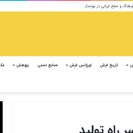
ش
تاریخ فرش
اورژانس فرش
صنایع دستی
پژوهش
عکس
 راه تولید