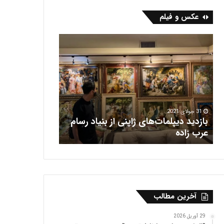
عکس و فیلم
ب
ف
ا
ر
ز
ش
د
ه
ی
ر
د
ی
د
س
ی
31 جولای 2021
بازدید دیپلمات‌های ژاپنی از بنیاد رسام
پ
16 جولای 2021
عرب‌ زاده
فرش هریس
ل
م
ا
ت‌
ه
ا
آخرین مطالب
ی
ژ
ا
29 آوریل 2026