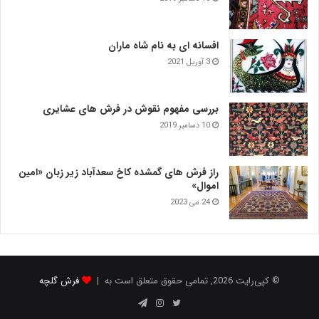
افسانه ای به نام شاه ماران
3 آوریل 2021
بررسی مفهوم نقوش در فرش‌ های عشایری
10 دسامبر 2019
راز فرش های گمشده کاخ سعدآباد زیر زبان «امین
اموال»
24 می 2023
© کپی‌رایت 2026, تمامی حقوق متعلق است به |
فرش گلچه
توییتر
اینستاگرام
تلگرام