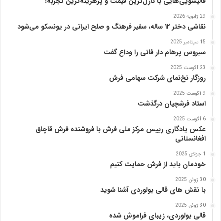
قالیشویی‌هایی با نازل‌ترین قیمت و پرهزینه‌ترین تجربه!
ا
29 ژانویه 2026
پ
نقاشی دختر ۱۲ ساله، سفیر فرهنگ و صلح ایرانی در یونسکو می‌شود
ن
ی
15 سپتامبر 2025
ا
سیروس پرهام دار فانی را وداع گفت
ز
23 آگوست 2025
ب
روزگار نخ‌نمای شرکت سهامی فرش
ن
ی
9 آگوست 2025
ا
استاد فرشچیان درگذشت
د
6 آگوست 2025
ر
عکس یادگاری رییس مرکز ملی فرش با فروشنده فرش قاچاق
س
افغانستانی
ا
م
1 جولای 2025
خودمان باید از فرش حمایت کنیم
ع
ر
30 ژوئن 2025
ب‌
با نقش های قالی بولوردی آشنا شوید
ز
ا
30 ژوئن 2025
قالی بولوردی، زیبای فراموش شده
د