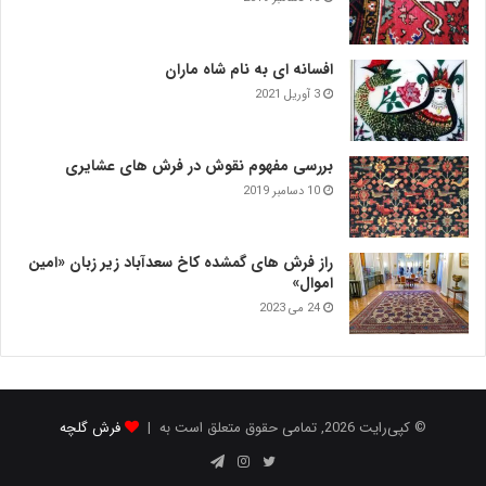
افسانه ای به نام شاه ماران
3 آوریل 2021
بررسی مفهوم نقوش در فرش‌ های عشایری
10 دسامبر 2019
راز فرش های گمشده کاخ سعدآباد زیر زبان «امین
اموال»
24 می 2023
© کپی‌رایت 2026, تمامی حقوق متعلق است به |
فرش گلچه
توییتر
اینستاگرام
تلگرام