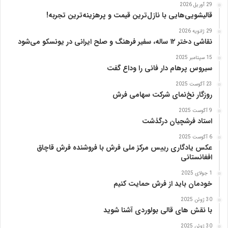
ی
29 آوریل 2026
ژ
قالیشویی‌هایی با نازل‌ترین قیمت و پرهزینه‌ترین تجربه!
ا
29 ژانویه 2026
پ
نقاشی دختر ۱۲ ساله، سفیر فرهنگ و صلح ایرانی در یونسکو می‌شود
ن
ی
15 سپتامبر 2025
ا
سیروس پرهام دار فانی را وداع گفت
ز
23 آگوست 2025
ب
روزگار نخ‌نمای شرکت سهامی فرش
ن
ی
9 آگوست 2025
ا
استاد فرشچیان درگذشت
د
6 آگوست 2025
ر
عکس یادگاری رییس مرکز ملی فرش با فروشنده فرش قاچاق
س
افغانستانی
ا
م
1 جولای 2025
خودمان باید از فرش حمایت کنیم
ع
ر
30 ژوئن 2025
ب‌
با نقش های قالی بولوردی آشنا شوید
ز
ا
30 ژوئن 2025