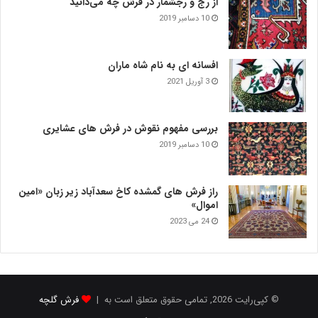
از رج و رجشمار در فرش چه می‌دانید
10 دسامبر 2019
افسانه ای به نام شاه ماران
3 آوریل 2021
بررسی مفهوم نقوش در فرش‌ های عشایری
10 دسامبر 2019
راز فرش های گمشده کاخ سعدآباد زیر زبان «امین
اموال»
24 می 2023
© کپی‌رایت 2026, تمامی حقوق متعلق است به |
فرش گلچه