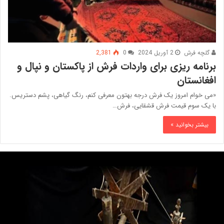
گلچه فرش
2 آوریل 2024
0
2,381
برنامه ریزی برای واردات فرش از پاکستان و نپال و
افغانستان
«می خوام امروز یک فرش درجه بهتون معرفی کنم، رنگ گیاهی، پشم دستریس.
با یک سوم قیمت فرش قشقایی، فرش…
بیشتر بخوانید »