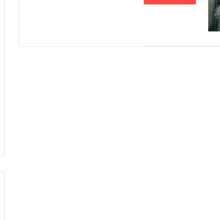
خ
و
ر
ج
ی
ن‌
ب
ا
ف
26 دسامبر 2023
 قالیبافی اردکان
خورجین‌ بافی به روایت تصویر
ی
ب
ه
ر
و
ا
ی
ت
ت