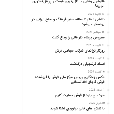
قالیشویی‌هایی با نازل‌ترین قیمت و پرهزینه‌ترین
پ
تجربه!
ن
ی
29 ژانویه 2026
ا
نقاشی دختر ۱۲ ساله، سفیر فرهنگ و صلح ایرانی در
ز
یونسکو می‌شود
ب
15 سپتامبر 2025
ن
سیروس پرهام دار فانی را وداع گفت
ی
ا
23 آگوست 2025
د
روزگار نخ‌نمای شرکت سهامی فرش
ر
9 آگوست 2025
س
استاد فرشچیان درگذشت
ا
م
6 آگوست 2025
ع
عکس یادگاری رییس مرکز ملی فرش با فروشنده
فرش قاچاق افغانستانی
ر
ب‌
1 جولای 2025
ز
خودمان باید از فرش حمایت کنیم
ا
د
30 ژوئن 2025
با نقش های قالی بولوردی آشنا شوید
ه