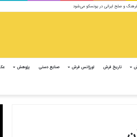
ش
تاریخ فرش
اورژانس فرش
صنایع دستی
پژوهش
عکس
ن