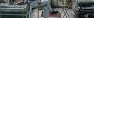
گ
ذ
ر
ی
ب
ر
ک
ا
ر
20 سپتامبر 2020
گذری بر کارگاه ‌های
گ
ا
ه
ه
ا
ی
ق
ا