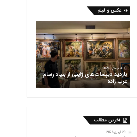
عکس و فیلم
ب
ف
ا
ر
ز
ش
د
ه
ی
ر
د
ی
د
س
ی
31 جولای 2021
بازدید دیپلمات‌های ژاپنی از بنیاد رسام
پ
16 جولای 2021
عرب‌ زاده
فرش هریس
ل
م
ا
ت‌
ه
ا
آخرین مطالب
ی
ژ
ا
29 آوریل 2026